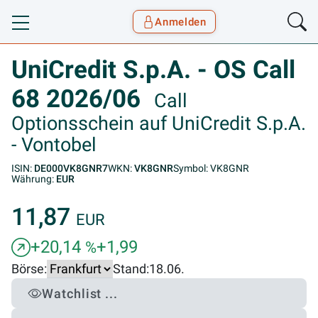
Anmelden
Toggle navigation
Goyax Logo
UniCredit S.p.A. - OS Call
68 2026/06
Call
Optionsschein auf UniCredit S.p.A.
- Vontobel
ISIN:
DE000VK8GNR7
WKN:
VK8GNR
Symbol: VK8GNR
Währung:
EUR
11,87
EUR
+20,14
+1,99
%
Börse:
Stand:
18.06.
Watchlist ...