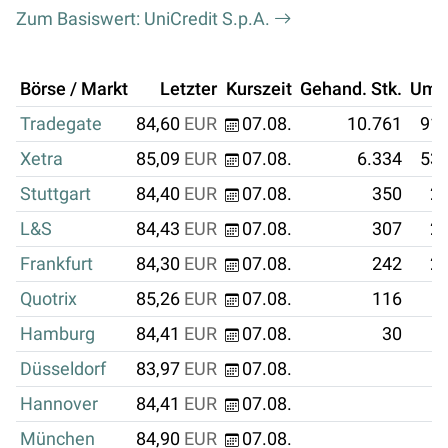
Zum Basiswert: UniCredit S.p.A.
Börse / Markt
Letzter
Kurszeit
Gehand. Stk.
Ums
Tradegate
84,60
EUR
07.08.
10.761
910
Xetra
85,09
EUR
07.08.
6.334
538
Stuttgart
84,40
EUR
07.08.
350
29
L&S
84,43
EUR
07.08.
307
25
Frankfurt
84,30
EUR
07.08.
242
20
Quotrix
85,26
EUR
07.08.
116
Hamburg
84,41
EUR
07.08.
30
Düsseldorf
83,97
EUR
07.08.
Hannover
84,41
EUR
07.08.
München
84,90
EUR
07.08.