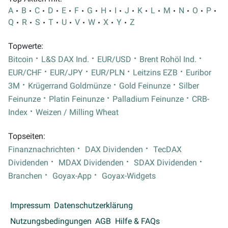
A
B
C
D
E
F
G
H
I
J
K
L
M
N
O
P
Q
R
S
T
U
V
W
X
Y
Z
Topwerte:
Bitcoin
L&S DAX Ind.
EUR/USD
Brent Rohöl Ind.
EUR/CHF
EUR/JPY
EUR/PLN
Leitzins EZB
Euribor
3M
Krügerrand Goldmünze
Gold Feinunze
Silber
Feinunze
Platin Feinunze
Palladium Feinunze
CRB-
Index
Weizen / Milling Wheat
Topseiten:
Finanznachrichten
DAX Dividenden
TecDAX
Dividenden
MDAX Dividenden
SDAX Dividenden
Branchen
Goyax-App
Goyax-Widgets
Impressum
Datenschutzerklärung
Nutzungsbedingungen
AGB
Hilfe & FAQs