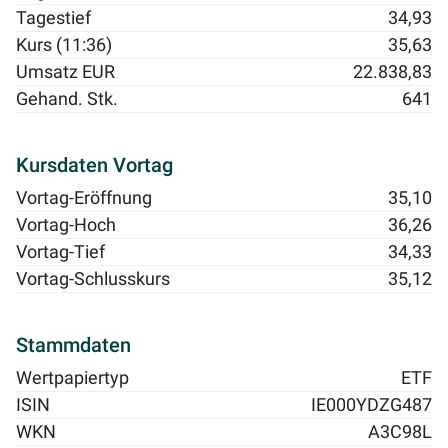
Tagestief
34,93
Kurs (11:36)
35,63
Umsatz EUR
22.838,83
Gehand. Stk.
641
Kursdaten Vortag
Vortag-Eröffnung
35,10
Vortag-Hoch
36,26
Vortag-Tief
34,33
Vortag-Schlusskurs
35,12
Stammdaten
Wertpapiertyp
ETF
ISIN
IE000YDZG487
WKN
A3C98L