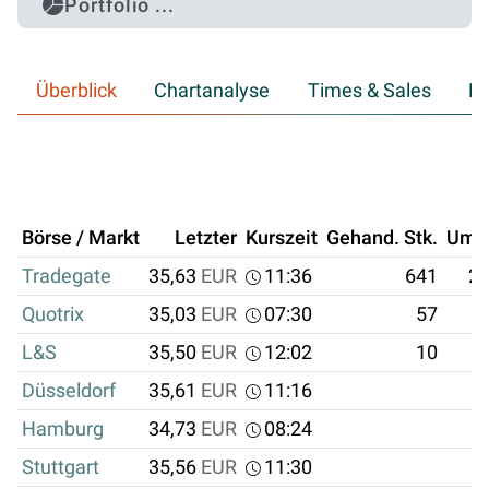
Portfolio ...
Überblick
Chartanalyse
Times & Sales
Hi
Börse / Markt
Letzter
Kurszeit
Gehand. Stk.
Ums
Tradegate
35,63
EUR
11:36
641
22
Quotrix
35,03
EUR
07:30
57
1
L&S
35,50
EUR
12:02
10
Düsseldorf
35,61
EUR
11:16
Hamburg
34,73
EUR
08:24
Stuttgart
35,56
EUR
11:30