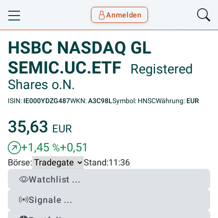
Anmelden
Toggle navigation
Goyax Logo
HSBC NASDAQ GL
SEMIC.UC.ETF
Registered
Shares o.N.
ISIN:
IE000YDZG487
WKN:
A3C98L
Symbol: HNSC
Währung:
EUR
35,63
EUR
+1,45
+0,51
%
Börse:
Stand:
11:36
Watchlist ...
Signale ...