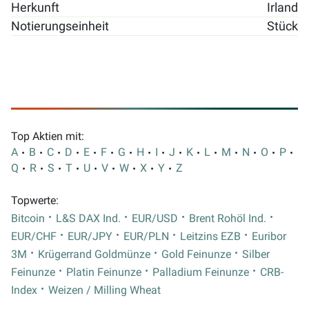
Herkunft
Irland
Notierungseinheit
Stück
Top Aktien mit:
A
B
C
D
E
F
G
H
I
J
K
L
M
N
O
P
Q
R
S
T
U
V
W
X
Y
Z
Topwerte:
Bitcoin
L&S DAX Ind.
EUR/USD
Brent Rohöl Ind.
EUR/CHF
EUR/JPY
EUR/PLN
Leitzins EZB
Euribor
3M
Krügerrand Goldmünze
Gold Feinunze
Silber
Feinunze
Platin Feinunze
Palladium Feinunze
CRB-
Index
Weizen / Milling Wheat