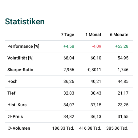
Statistiken
7 Tage
1 Monat
6 Monate
Performance [%]
+4,58
-4,09
+53,28
Volatilität [%]
68,04
60,10
54,95
Sharpe-Ratio
2,956
-0,8011
1,746
Hoch
36,26
40,21
44,85
Tief
32,83
30,43
21,17
Hist. Kurs
34,07
37,15
23,25
∅-Preis
34,82
36,13
31,55
∅-Volumen
186,33 Tsd.
416,38 Tsd.
385,36 Tsd.
21