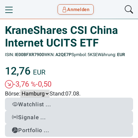
Anmelden
Toggle navigation
Goyax Logo
KraneShares CSI China
Internet UCITS ETF
ISIN:
IE00BFXR7900
WKN:
A2QE7P
Symbol: 5KSE
Währung:
EUR
12,76
EUR
-3,76
-0,50
%
Börse:
Stand:
07.08.
Watchlist ...
Signale ...
Portfolio ...