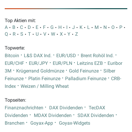
Top Aktien mit:
A
B
C
D
E
F
G
H
I
J
K
L
M
N
O
P
Q
R
S
T
U
V
W
X
Y
Z
Topwerte:
Bitcoin
L&S DAX Ind.
EUR/USD
Brent Rohöl Ind.
EUR/CHF
EUR/JPY
EUR/PLN
Leitzins EZB
Euribor
3M
Krügerrand Goldmünze
Gold Feinunze
Silber
Feinunze
Platin Feinunze
Palladium Feinunze
CRB-
Index
Weizen / Milling Wheat
Topseiten:
Finanznachrichten
DAX Dividenden
TecDAX
Dividenden
MDAX Dividenden
SDAX Dividenden
Branchen
Goyax-App
Goyax-Widgets