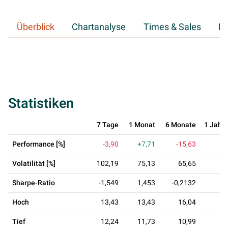
Überblick
Chartanalyse
Times & Sales
Hi
Statistiken
7 Tage
1 Monat
6 Monate
1 Jahr
Performance [%]
-3,90
+7,71
-15,63
Volatilität [%]
102,19
75,13
65,65
Sharpe-Ratio
-1,549
1,453
-0,2132
Hoch
13,43
13,43
16,04
Tief
12,24
11,73
10,99