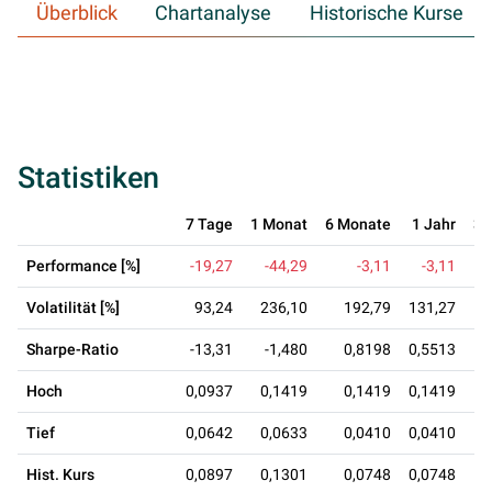
Überblick
Chartanalyse
Historische Kurse
Statistiken
7 Tage
1 Monat
6 Monate
1 Jahr
3 
Performance [%]
-19,27
-44,29
-3,11
-3,11
Volatilität [%]
93,24
236,10
192,79
131,27
Sharpe-Ratio
-13,31
-1,480
0,8198
0,5513
0
Hoch
0,0937
0,1419
0,1419
0,1419
0
Tief
0,0642
0,0633
0,0410
0,0410
0
Hist. Kurs
0,0897
0,1301
0,0748
0,0748
0