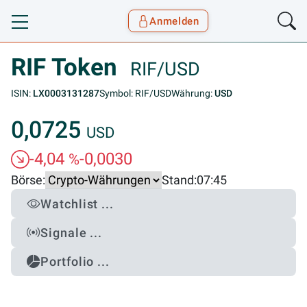
Anmelden
Toggle navigation
Goyax Logo
RIF Token
RIF/USD
ISIN:
LX0003131287
Symbol: RIF/USD
Währung:
USD
0,0725
USD
-4,04
-0,0030
%
Börse:
Stand:
07:45
Watchlist ...
Signale ...
Portfolio ...