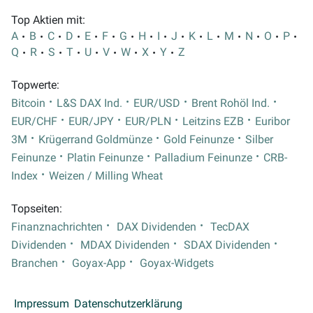
Top Aktien mit:
A
B
C
D
E
F
G
H
I
J
K
L
M
N
O
P
Q
R
S
T
U
V
W
X
Y
Z
Topwerte:
Bitcoin
L&S DAX Ind.
EUR/USD
Brent Rohöl Ind.
EUR/CHF
EUR/JPY
EUR/PLN
Leitzins EZB
Euribor
3M
Krügerrand Goldmünze
Gold Feinunze
Silber
Feinunze
Platin Feinunze
Palladium Feinunze
CRB-
Index
Weizen / Milling Wheat
Topseiten:
Finanznachrichten
DAX Dividenden
TecDAX
Dividenden
MDAX Dividenden
SDAX Dividenden
Branchen
Goyax-App
Goyax-Widgets
Impressum
Datenschutzerklärung