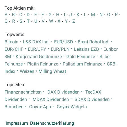
Top Aktien mit:
A
B
C
D
E
F
G
H
I
J
K
L
M
N
O
P
Q
R
S
T
U
V
W
X
Y
Z
Topwerte:
Bitcoin
L&S DAX Ind.
EUR/USD
Brent Rohöl Ind.
EUR/CHF
EUR/JPY
EUR/PLN
Leitzins EZB
Euribor
3M
Krügerrand Goldmünze
Gold Feinunze
Silber
Feinunze
Platin Feinunze
Palladium Feinunze
CRB-
Index
Weizen / Milling Wheat
Topseiten:
Finanznachrichten
DAX Dividenden
TecDAX
Dividenden
MDAX Dividenden
SDAX Dividenden
Branchen
Goyax-App
Goyax-Widgets
Impressum
Datenschutzerklärung