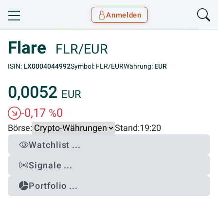
Anmelden
Toggle navigation
Goyax Logo
Flare
FLR/EUR
ISIN:
LX0004044992
Symbol: FLR/EUR
Währung:
EUR
0,0052
EUR
-0,17
0
%
Börse:
Stand:
19:20
Watchlist ...
Signale ...
Portfolio ...