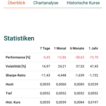
Überblick
Chartanalyse
Historische Kurse
Statistiken
7 Tage
1 Monat
6 Monate
1 Jahr
3 
Performance [%]
-5,45
-12,86
-38,63
-73,70
Volatilität [%]
16,97
24,21
37,53
47,45
Sharpe-Ratio
-11,43
-4,448
-1,639
-1,732
Hoch
0,0055
0,0060
0,0085
0,0239
Tief
0,0052
0,0052
0,0052
0,0052
Hist. Kurs
0,0055
0,0059
0,0084
0,0197