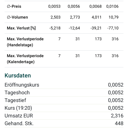
∅-Preis
0,0053
0,0056
0,0068
0,0106
∅-Volumen
2,503
2,773
4,011
10,79
Max. Verlust [%]
-5,218
-12,64
-39,21
-77,10
Max. Verlustperiode
7
31
173
316
(Handelstage)
Max. Verlustperiode
7
31
173
316
(Kalendertage)
Kursdaten
Eröffnungskurs
0,0052
Tageshoch
0,0052
Tagestief
0,0052
Kurs (19:20)
0,0052
Umsatz EUR
2,316
Gehand. Stk.
448