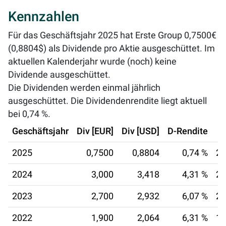
Kennzahlen
Für das Geschäftsjahr 2025 hat Erste Group 0,7500€
(0,8804$) als Dividende pro Aktie ausgeschüttet. Im
aktuellen Kalenderjahr wurde (noch) keine
Dividende ausgeschüttet.
Die Dividenden werden einmal jährlich
ausgeschüttet. Die Dividendenrendite liegt aktuell
bei
0,74 %
.
Geschäftsjahr
Div [EUR]
Div [USD]
D-Rendite
2025
0,7500
0,8804
0,74 %
22
2024
3,000
3,418
4,31 %
26
2023
2,700
2,932
6,07 %
27
2022
1,900
2,064
6,31 %
16