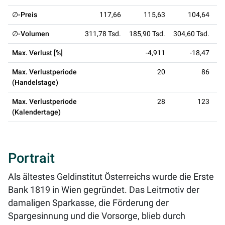
∅-Preis
117,66
115,63
104,64
∅-Volumen
311,78 Tsd.
185,90 Tsd.
304,60 Tsd.
26
Max. Verlust [%]
-4,911
-18,47
Max. Verlustperiode
20
86
(Handelstage)
Max. Verlustperiode
28
123
(Kalendertage)
Portrait
Als ältestes Geldinstitut Österreichs wurde die Erste
Bank 1819 in Wien gegründet. Das Leitmotiv der
damaligen Sparkasse, die Förderung der
Spargesinnung und die Vorsorge, blieb durch