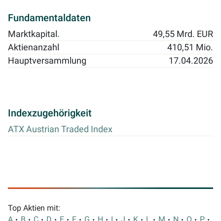
Fundamentaldaten
Marktkapital.
49,55 Mrd. EUR
Aktienanzahl
410,51 Mio.
Hauptversammlung
17.04.2026
Indexzugehörigkeit
ATX Austrian Traded Index
Top Aktien mit:
A
B
C
D
E
F
G
H
I
J
K
L
M
N
O
P