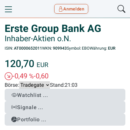
Anmelden
Toggle navigation
Goyax Logo
Erste Group Bank AG
Inhaber-Aktien o.N.
ISIN:
AT0000652011
WKN:
909943
Symbol: EBO
Währung:
EUR
120,70
EUR
-0,49
-0,60
%
Börse:
Stand:
21:03
Watchlist ...
Signale ...
Portfolio ...