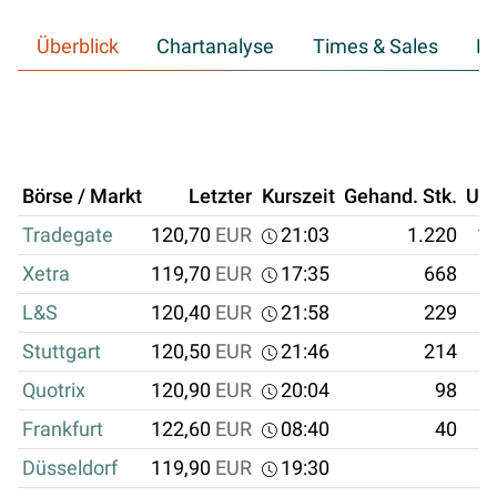
Überblick
Chartanalyse
Times & Sales
Hi
Börse / Markt
Letzter
Kurszeit
Gehand. Stk.
Um
Tradegate
120,70
EUR
21:03
1.220
14
Xetra
119,70
EUR
17:35
668
L&S
120,40
EUR
21:58
229
Stuttgart
120,50
EUR
21:46
214
Quotrix
120,90
EUR
20:04
98
Frankfurt
122,60
EUR
08:40
40
Düsseldorf
119,90
EUR
19:30