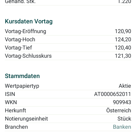
Gehand. Stk.
1.220
Kursdaten Vortag
Vortag-Eröffnung
120,90
Vortag-Hoch
124,20
Vortag-Tief
120,40
Vortag-Schlusskurs
121,30
Stammdaten
Wertpapiertyp
Aktie
ISIN
AT0000652011
WKN
909943
Herkunft
Österreich
Notierungseinheit
Stück
Branchen
Banken