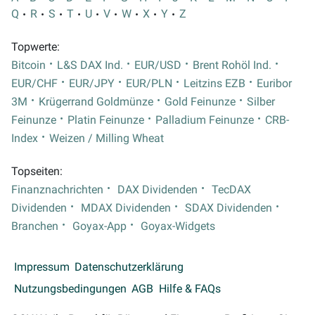
Q
R
S
T
U
V
W
X
Y
Z
Topwerte:
Bitcoin
L&S DAX Ind.
EUR/USD
Brent Rohöl Ind.
EUR/CHF
EUR/JPY
EUR/PLN
Leitzins EZB
Euribor
3M
Krügerrand Goldmünze
Gold Feinunze
Silber
Feinunze
Platin Feinunze
Palladium Feinunze
CRB-
Index
Weizen / Milling Wheat
Topseiten:
Finanznachrichten
DAX Dividenden
TecDAX
Dividenden
MDAX Dividenden
SDAX Dividenden
Branchen
Goyax-App
Goyax-Widgets
Impressum
Datenschutzerklärung
Nutzungsbedingungen
AGB
Hilfe & FAQs