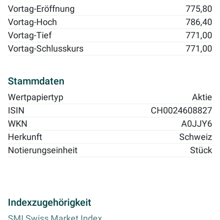
Vortag-Eröffnung
775,80
Vortag-Hoch
786,40
Vortag-Tief
771,00
Vortag-Schlusskurs
771,00
Stammdaten
Wertpapiertyp
Aktie
ISIN
CH0024608827
WKN
A0JJY6
Herkunft
Schweiz
Notierungseinheit
Stück
Indexzugehörigkeit
SMI Swiss Market Index