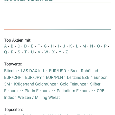
Top Aktien mit:
A
B
C
D
E
F
G
H
I
J
K
L
M
N
O
P
Q
R
S
T
U
V
W
X
Y
Z
Topwerte:
Bitcoin
L&S DAX Ind.
EUR/USD
Brent Rohöl Ind.
EUR/CHF
EUR/JPY
EUR/PLN
Leitzins EZB
Euribor
3M
Krügerrand Goldmünze
Gold Feinunze
Silber
Feinunze
Platin Feinunze
Palladium Feinunze
CRB-
Index
Weizen / Milling Wheat
Topseiten: