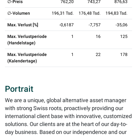
∅-Preis
762,20
743,27
876,63
∅-Volumen
196,31 Tsd.
176,48 Tsd.
194,83 Tsd.
14
Max. Verlust [%]
-0,6187
-7,757
-35,06
Max. Verlustperiode
1
16
125
(Handelstage)
Max. Verlustperiode
1
22
178
(Kalendertage)
Portrait
We are a unique, global alternative asset manager
with strong Swiss roots, proactively providing our
international client base with innovative, customized
solutions. Our clients are at the heart of our day-to-
day business. Based on our independence and our