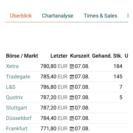
Überblick
Chartanalyse
Times & Sales
Hi
Börse / Markt
Letzter
Kurszeit
Gehand. Stk.
Um
Xetra
780,80
EUR
07.08.
184
14
Tradegate
785,40
EUR
07.08.
145
11
L&S
786,80
EUR
07.08.
7
Quotrix
787,20
EUR
07.08.
5
Stuttgart
787,20
EUR
07.08.
Düsseldorf
784,40
EUR
07.08.
Frankfurt
771,80
EUR
07.08.