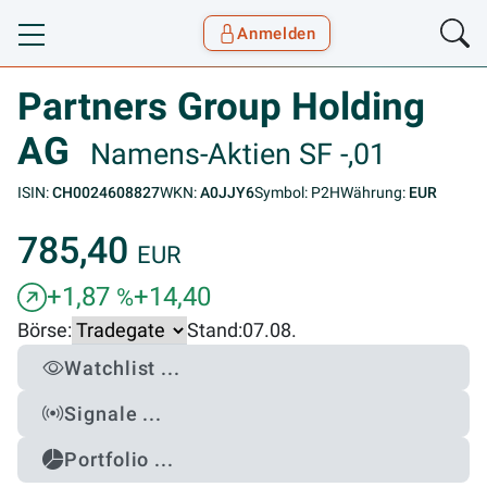
Anmelden
Toggle navigation
Goyax Logo
Partners Group Holding
AG
Namens-Aktien SF -,01
ISIN:
CH0024608827
WKN:
A0JJY6
Symbol: P2H
Währung:
EUR
785,40
EUR
+1,87
+14,40
%
Börse:
Stand:
07.08.
Watchlist ...
Signale ...
Portfolio ...