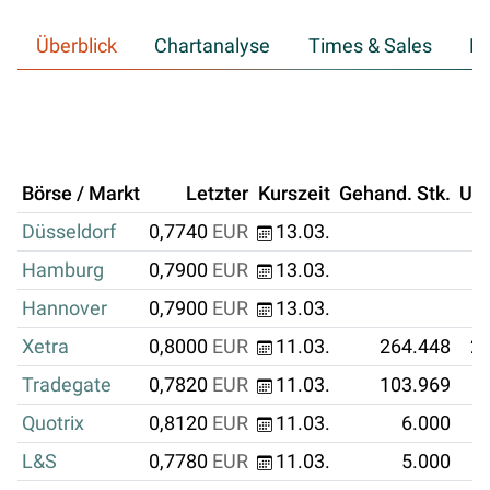
Überblick
Chartanalyse
Times & Sales
Hi
Börse / Markt
Letzter
Kurszeit
Gehand. Stk.
Um
Düsseldorf
0,7740
EUR
13.03.
Hamburg
0,7900
EUR
13.03.
Hannover
0,7900
EUR
13.03.
Xetra
0,8000
EUR
11.03.
264.448
21
Tradegate
0,7820
EUR
11.03.
103.969
Quotrix
0,8120
EUR
11.03.
6.000
L&S
0,7780
EUR
11.03.
5.000