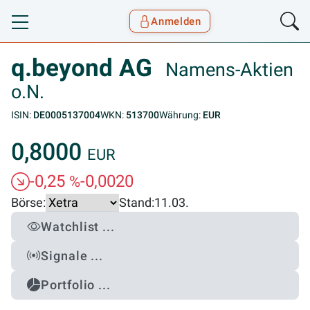
Anmelden
Toggle navigation
Goyax Logo
q.beyond AG
Namens-Aktien
o.N.
ISIN:
DE0005137004
WKN:
513700
Währung:
EUR
0,8000
EUR
-0,25
-0,0020
%
Börse:
Stand:
11.03.
Watchlist ...
Signale ...
Portfolio ...