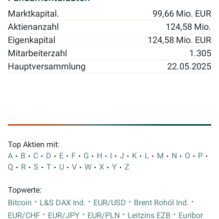
Marktkapital.
99,66 Mio. EUR
Aktienanzahl
124,58 Mio.
Eigenkapital
124,58 Mio. EUR
Mitarbeiterzahl
1.305
Hauptversammlung
22.05.2025
Top Aktien mit:
A
B
C
D
E
F
G
H
I
J
K
L
M
N
O
P
Q
R
S
T
U
V
W
X
Y
Z
Topwerte:
Bitcoin
L&S DAX Ind.
EUR/USD
Brent Rohöl Ind.
EUR/CHF
EUR/JPY
EUR/PLN
Leitzins EZB
Euribor