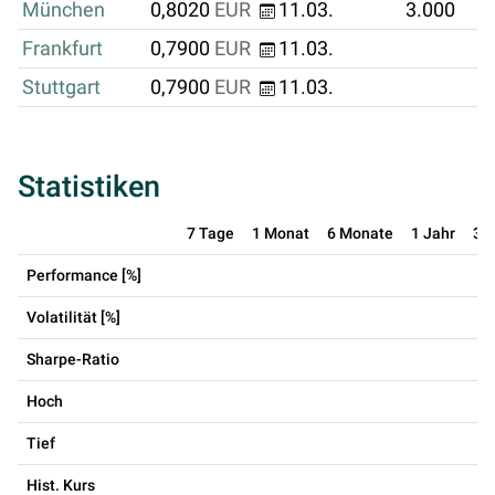
München
0,8020
EUR
11.03.
3.000
Frankfurt
0,7900
EUR
11.03.
Stuttgart
0,7900
EUR
11.03.
Statistiken
7 Tage
1 Monat
6 Monate
1 Jahr
3 
Performance [%]
Volatilität [%]
Sharpe-Ratio
Hoch
Tief
Hist. Kurs