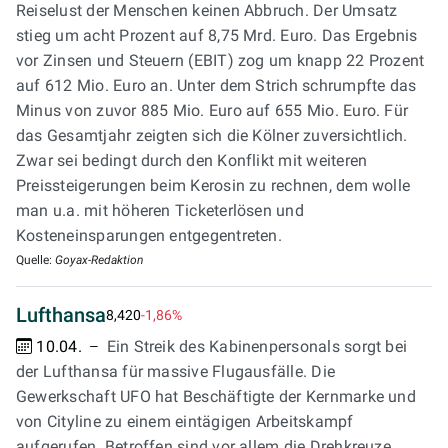
Reiselust der Menschen keinen Abbruch. Der Umsatz
stieg um acht Prozent auf 8,75 Mrd. Euro. Das Ergebnis
vor Zinsen und Steuern (EBIT) zog um knapp 22 Prozent
auf 612 Mio. Euro an. Unter dem Strich schrumpfte das
Minus von zuvor 885 Mio. Euro auf 655 Mio. Euro. Für
das Gesamtjahr zeigten sich die Kölner zuversichtlich.
Zwar sei bedingt durch den Konflikt mit weiteren
Preissteigerungen beim Kerosin zu rechnen, dem wolle
man u.a. mit höheren Ticketerlösen und
Kosteneinsparungen entgegentreten.
Quelle:
Goyax-Redaktion
Lufthansa
8,420
-1,86%
10.04.
Ein Streik des Kabinenpersonals sorgt bei
der Lufthansa für massive Flugausfälle. Die
Gewerkschaft UFO hat Beschäftigte der Kernmarke und
von Cityline zu einem eintägigen Arbeitskampf
aufgerufen. Betroffen sind vor allem die Drehkreuze