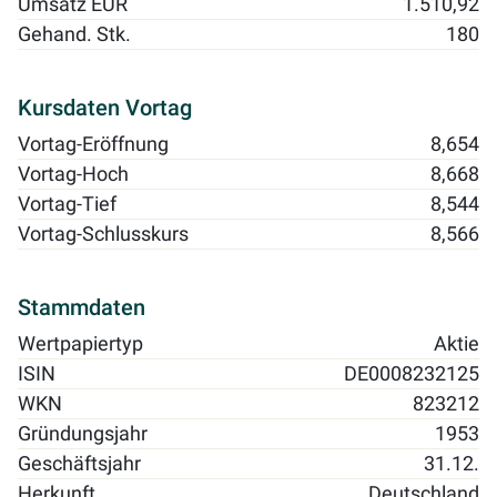
Umsatz EUR
1.510,92
Gehand. Stk.
180
Kursdaten Vortag
Vortag-Eröffnung
8,654
Vortag-Hoch
8,668
Vortag-Tief
8,544
Vortag-Schlusskurs
8,566
Stammdaten
Wertpapiertyp
Aktie
ISIN
DE0008232125
WKN
823212
Gründungsjahr
1953
Geschäftsjahr
31.12.
Herkunft
Deutschland