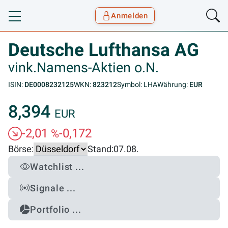
Anmelden
Toggle navigation
Goyax Logo
Deutsche Lufthansa AG
vink.Namens-Aktien o.N.
ISIN:
DE0008232125
WKN:
823212
Symbol: LHA
Währung:
EUR
8,394
EUR
-2,01
-0,172
%
Börse:
Stand:
07.08.
Watchlist ...
Signale ...
Portfolio ...