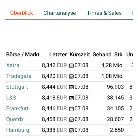
Überblick
Chartanalyse
Times & Sales
Hi
Börse / Markt
Letzter
Kurszeit
Gehand. Stk.
Ums
Xetra
8,342
EUR
07.08.
4,28 Mio.
35
Tradegate
8,420
EUR
07.08.
1,08 Mio.
9
Stuttgart
8,444
EUR
07.08.
96.903
818
L&S
8,418
EUR
07.08.
38.145
321
Frankfurt
8,446
EUR
07.08.
34.105
288
Quotrix
8,458
EUR
07.08.
28.607
241
Hamburg
8,388
EUR
07.08.
2.650
22