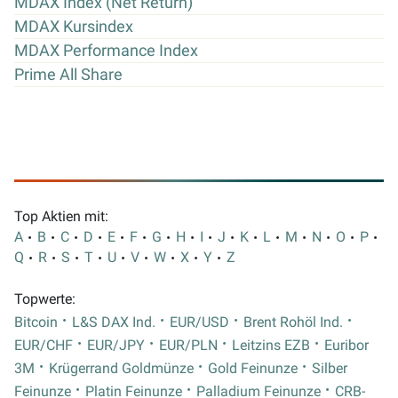
MDAX Index (Net Return)
MDAX Kursindex
MDAX Performance Index
Prime All Share
Top Aktien mit:
A
B
C
D
E
F
G
H
I
J
K
L
M
N
O
P
Q
R
S
T
U
V
W
X
Y
Z
Topwerte:
Bitcoin
L&S DAX Ind.
EUR/USD
Brent Rohöl Ind.
EUR/CHF
EUR/JPY
EUR/PLN
Leitzins EZB
Euribor
3M
Krügerrand Goldmünze
Gold Feinunze
Silber
Feinunze
Platin Feinunze
Palladium Feinunze
CRB-