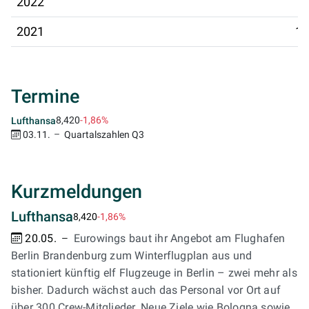
2022
10
2021
11
Termine
8,420
-1,86%
Lufthansa
03.11.
Quartalszahlen Q3
Kurzmeldungen
Lufthansa
8,420
-1,86%
20.05.
Eurowings baut ihr Angebot am Flughafen
Berlin Brandenburg zum Winterflugplan aus und
stationiert künftig elf Flugzeuge in Berlin – zwei mehr als
bisher. Dadurch wächst auch das Personal vor Ort auf
über 300 Crew-Mitglieder. Neue Ziele wie Bologna sowie