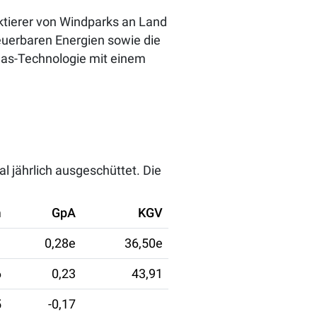
ektierer von Windparks an Land
euerbaren Energien sowie die
Gas-Technologie mit einem
 jährlich ausgeschüttet. Die
m
GpA
KGV
0,28e
36,50e
6
0,23
43,91
5
-0,17