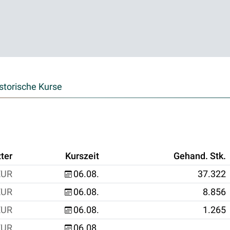
storische Kurse
ter
Kurszeit
Gehand. Stk.
EUR
06.08.
37.322
EUR
06.08.
8.856
EUR
06.08.
1.265
EUR
06.08.