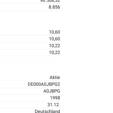
90.508,32
8.856
10,60
10,60
10,22
10,22
Aktie
DE000A0JBPG2
A0JBPG
1998
31.12.
Deutschland