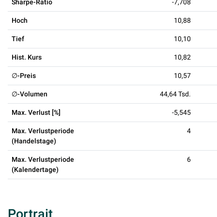
Sharpe-Ratio
-7,708
Hoch
10,88
Tief
10,10
Hist. Kurs
10,82
∅-Preis
10,57
∅-Volumen
44,64 Tsd.
Max. Verlust [%]
-5,545
Max. Verlustperiode
4
(Handelstage)
Max. Verlustperiode
6
(Kalendertage)
Portrait