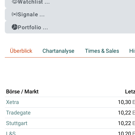
Watchlist ...
Signale ...
Portfolio ...
Überblick
Chartanalyse
Times & Sales
Hi
Börse / Markt
Letz
Xetra
10,30
Tradegate
10,22
Stuttgart
10,22
L&S
10,20