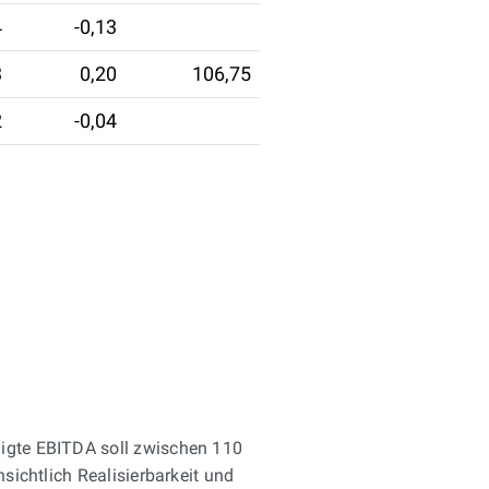
4
-0,13
3
0,20
106,75
2
-0,04
nigte EBITDA soll zwischen 110
sichtlich Realisierbarkeit und