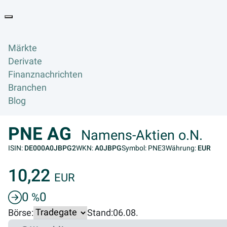
Goyax Logo
Toggle navigation
Märkte
Derivate
Finanznachrichten
Branchen
Blog
PNE AG
Namens-Aktien o.N.
ISIN:
DE000A0JBPG2
WKN:
A0JBPG
Symbol: PNE3
Währung:
EUR
10,22
EUR
0
0
%
Börse:
Stand:
06.08.