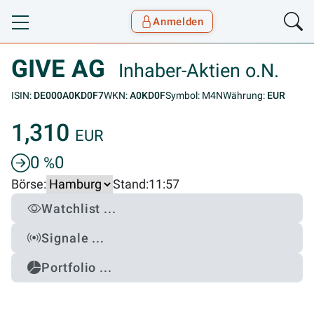
Anmelden
Toggle navigation
Goyax Logo
GIVE AG
Inhaber-Aktien o.N.
ISIN:
DE000A0KD0F7
WKN:
A0KD0F
Symbol: M4N
Währung:
EUR
1,310
EUR
0
0
%
Börse:
Stand:
11:57
Watchlist ...
Signale ...
Portfolio ...