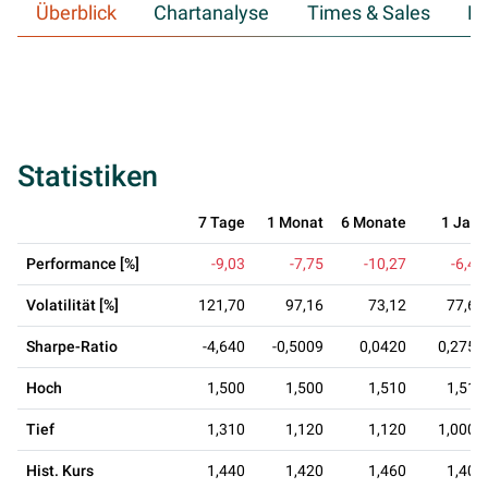
Überblick
Chartanalyse
Times & Sales
Hi
Statistiken
7 Tage
1 Monat
6 Monate
1 Jahr
Performance [%]
-9,03
-7,75
-10,27
-6,43
Volatilität [%]
121,70
97,16
73,12
77,67
Sharpe-Ratio
-4,640
-0,5009
0,0420
0,2751
Hoch
1,500
1,500
1,510
1,510
Tief
1,310
1,120
1,120
1,0000
Hist. Kurs
1,440
1,420
1,460
1,400