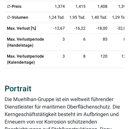
∅-Preis
1,374
1,415
1,408
1,396
∅-Volumen
1,24 Tsd.
1,95 Tsd.
1,40 Tsd.
1,29 Tsd.
Max. Verlust [%]
-12,67
-16,22
-18,00
-32,89
Max. Verlustperiode
3
6
85
88
(Handelstage)
Max. Verlustperiode
3
8
120
122
(Kalendertage)
Portrait
Die Muehlhan-Gruppe ist ein weltweit führender
Dienstleister für maritimen Oberflächenschutz. Die
Kerngeschäftstätigkeit besteht im Aufbringen und
Erneuern von vor Korrosion schützenden