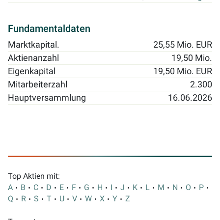
Fundamentaldaten
Marktkapital.
25,55 Mio. EUR
Aktienanzahl
19,50 Mio.
Eigenkapital
19,50 Mio. EUR
Mitarbeiterzahl
2.300
Hauptversammlung
16.06.2026
Top Aktien mit:
A
B
C
D
E
F
G
H
I
J
K
L
M
N
O
P
Q
R
S
T
U
V
W
X
Y
Z