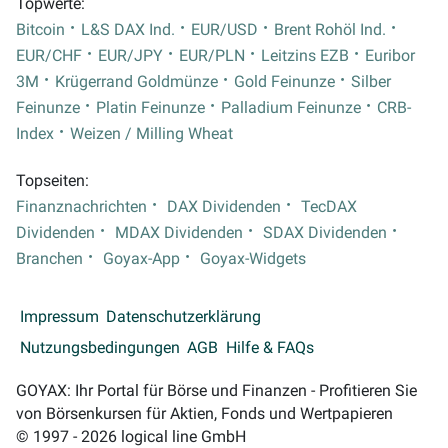
Topwerte:
Bitcoin
L&S DAX Ind.
EUR/USD
Brent Rohöl Ind.
EUR/CHF
EUR/JPY
EUR/PLN
Leitzins EZB
Euribor
3M
Krügerrand Goldmünze
Gold Feinunze
Silber
Feinunze
Platin Feinunze
Palladium Feinunze
CRB-
Index
Weizen / Milling Wheat
Topseiten:
Finanznachrichten
DAX Dividenden
TecDAX
Dividenden
MDAX Dividenden
SDAX Dividenden
Branchen
Goyax-App
Goyax-Widgets
Impressum
Datenschutzerklärung
Nutzungsbedingungen
AGB
Hilfe & FAQs
GOYAX: Ihr Portal für Börse und Finanzen - Profitieren Sie
von Börsenkursen für Aktien, Fonds und Wertpapieren
© 1997 - 2026 logical line GmbH