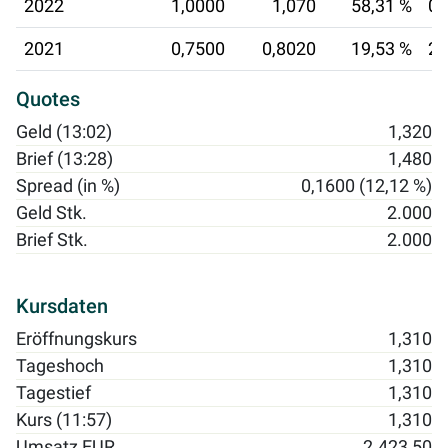
2022
1,0000
1,070
58,31 %
07
2021
0,7500
0,8020
19,53 %
25
Quotes
Geld (13:02)
1,320
Brief (13:28)
1,480
Spread (in %)
0,1600 (12,12 %)
Geld Stk.
2.000
Brief Stk.
2.000
Kursdaten
Eröffnungskurs
1,310
Tageshoch
1,310
Tagestief
1,310
Kurs (11:57)
1,310
Umsatz EUR
2.423,50