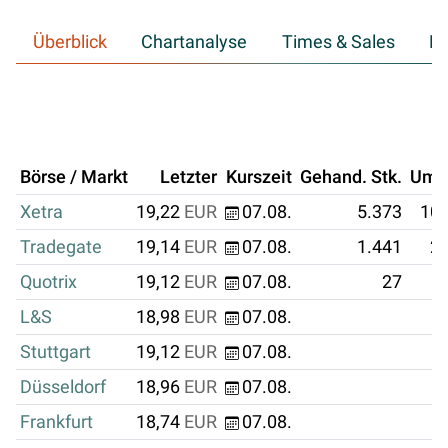
Überblick
Chartanalyse
Times & Sales
Hi
Börse / Markt
Letzter
Kurszeit
Gehand. Stk.
Ums
Xetra
19,22
EUR
07.08.
5.373
103
Tradegate
19,14
EUR
07.08.
1.441
27
Quotrix
19,12
EUR
07.08.
27
L&S
18,98
EUR
07.08.
Stuttgart
19,12
EUR
07.08.
Düsseldorf
18,96
EUR
07.08.
Frankfurt
18,74
EUR
07.08.