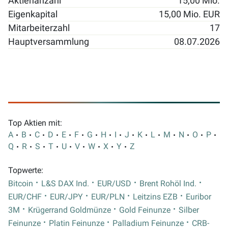
Aktienanzahl
15,00 Mio.
Eigenkapital
15,00 Mio. EUR
Mitarbeiterzahl
17
Hauptversammlung
08.07.2026
Top Aktien mit:
A
B
C
D
E
F
G
H
I
J
K
L
M
N
O
P
Q
R
S
T
U
V
W
X
Y
Z
Topwerte:
Bitcoin
L&S DAX Ind.
EUR/USD
Brent Rohöl Ind.
EUR/CHF
EUR/JPY
EUR/PLN
Leitzins EZB
Euribor
3M
Krügerrand Goldmünze
Gold Feinunze
Silber
Feinunze
Platin Feinunze
Palladium Feinunze
CRB-