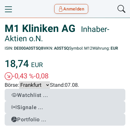
Anmelden
Toggle navigation
Goyax Logo
M1 Kliniken AG
Inhaber-
Aktien o.N.
ISIN:
DE000A0STSQ8
WKN:
A0STSQ
Symbol: M12
Währung:
EUR
18,74
EUR
-0,43
-0,08
%
Börse:
Stand:
07.08.
Watchlist ...
Signale ...
Portfolio ...