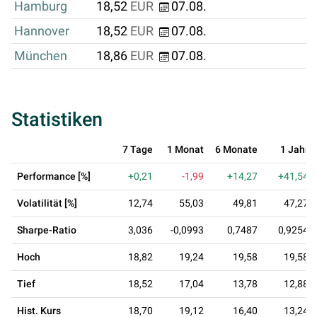
Hamburg
18,52
EUR
07.08.
Hannover
18,52
EUR
07.08.
München
18,86
EUR
07.08.
Statistiken
7 Tage
1 Monat
6 Monate
1 Jahr
Performance [%]
+0,21
-1,99
+14,27
+41,54
Volatilität [%]
12,74
55,03
49,81
47,27
Sharpe-Ratio
3,036
-0,0993
0,7487
0,9254
Hoch
18,82
19,24
19,58
19,58
Tief
18,52
17,04
13,78
12,88
Hist. Kurs
18,70
19,12
16,40
13,24