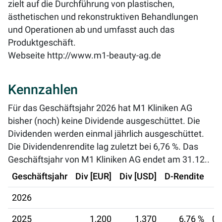
zielt auf die Durchführung von plastischen,
ästhetischen und rekonstruktiven Behandlungen
und Operationen ab und umfasst auch das
Produktgeschäft.
Webseite
http://www.m1-beauty-ag.de
Kennzahlen
Für das Geschäftsjahr 2026 hat M1 Kliniken AG
bisher (noch) keine Dividende ausgeschüttet. Die
Dividenden werden einmal jährlich ausgeschüttet.
Die Dividendenrendite lag zuletzt bei
6,76 %
. Das
Geschäftsjahr von M1 Kliniken AG endet am 31.12..
Geschäftsjahr
Div [EUR]
Div [USD]
D-Rendite
2026
2025
1,200
1,370
6,76 %
09