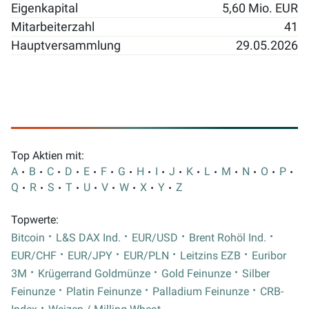
Eigenkapital
5,60 Mio. EUR
Mitarbeiterzahl
41
Hauptversammlung
29.05.2026
Top Aktien mit:
A
B
C
D
E
F
G
H
I
J
K
L
M
N
O
P
Q
R
S
T
U
V
W
X
Y
Z
Topwerte:
Bitcoin
L&S DAX Ind.
EUR/USD
Brent Rohöl Ind.
EUR/CHF
EUR/JPY
EUR/PLN
Leitzins EZB
Euribor
3M
Krügerrand Goldmünze
Gold Feinunze
Silber
Feinunze
Platin Feinunze
Palladium Feinunze
CRB-