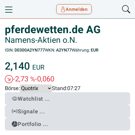
Anmelden
Toggle navigation
Goyax Logo
pferdewetten.de AG
Namens-Aktien o.N.
ISIN:
DE000A2YN777
WKN:
A2YN77
Währung:
EUR
2,140
EUR
-2,73
-0,060
%
Börse:
Stand:
07:27
Watchlist ...
Signale ...
Portfolio ...