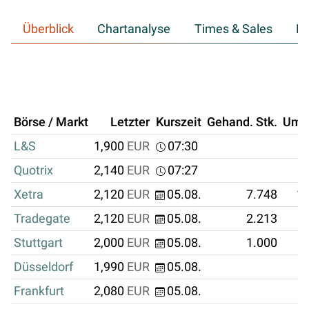
Überblick
Chartanalyse
Times & Sales
Hi
Börse / Markt
Letzter
Kurszeit
Gehand. Stk.
Ums
L&S
1,900
EUR
07:30
Quotrix
2,140
EUR
07:27
Xetra
2,120
EUR
05.08.
7.748
16
Tradegate
2,120
EUR
05.08.
2.213
Stuttgart
2,000
EUR
05.08.
1.000
Düsseldorf
1,990
EUR
05.08.
Frankfurt
2,080
EUR
05.08.