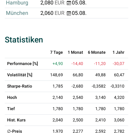
Hamburg
2,080
EUR
05.08.
München
2,060
EUR
05.08.
Statistiken
7 Tage
1 Monat
6 Monate
1 Jahr
3
Performance [%]
+4,90
-14,40
-11,20
-30,07
Volatilität [%]
148,69
66,80
49,88
60,47
Sharpe-Ratio
1,785
-2,680
-0,3582
-0,3310
-
Hoch
2,140
2,540
3,140
4,320
Tief
1,780
1,780
1,780
1,780
Hist. Kurs
2,040
2,500
2,410
3,060
∅-Preis
1,970
2,277
2,592
2,782