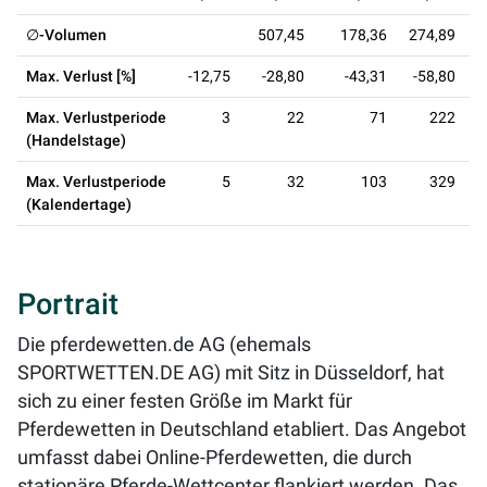
∅-Volumen
507,45
178,36
274,89
3
Max. Verlust [%]
-12,75
-28,80
-43,31
-58,80
Max. Verlustperiode
3
22
71
222
(Handelstage)
Max. Verlustperiode
5
32
103
329
(Kalendertage)
Portrait
Die pferdewetten.de AG (ehemals
SPORTWETTEN.DE AG) mit Sitz in Düsseldorf, hat
sich zu einer festen Größe im Markt für
Pferdewetten in Deutschland etabliert. Das Angebot
umfasst dabei Online-Pferdewetten, die durch
stationäre Pferde-Wettcenter flankiert werden. Das