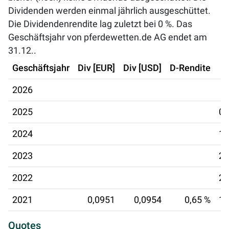
Dividenden werden einmal jährlich ausgeschüttet.
Die Dividendenrendite lag zuletzt bei
0 %
. Das
Geschäftsjahr von pferdewetten.de AG endet am
31.12..
Geschäftsjahr
Div [EUR]
Div [USD]
D-Rendite
2026
2025
01
2024
18
2023
28
2022
24
2021
0,0951
0,0954
0,65 %
19
Quotes