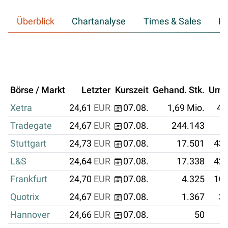
Überblick
Chartanalyse
Times & Sales
Hi
Börse / Markt
Letzter
Kurszeit
Gehand. Stk.
Ums
Xetra
24,61
EUR
07.08.
1,69 Mio.
41
Tradegate
24,67
EUR
07.08.
244.143
6
Stuttgart
24,73
EUR
07.08.
17.501
432
L&S
24,64
EUR
07.08.
17.338
427
Frankfurt
24,70
EUR
07.08.
4.325
106
Quotrix
24,67
EUR
07.08.
1.367
33
Hannover
24,66
EUR
07.08.
50