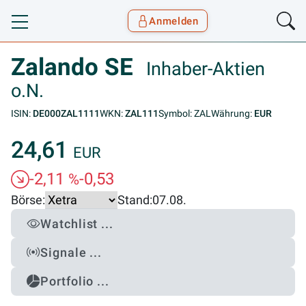
Anmelden
Toggle navigation
Goyax Logo
Zalando SE
Inhaber-Aktien
o.N.
ISIN:
DE000ZAL1111
WKN:
ZAL111
Symbol: ZAL
Währung:
EUR
24,61
EUR
-2,11
-0,53
%
Börse:
Stand:
07.08.
Watchlist ...
Signale ...
Portfolio ...