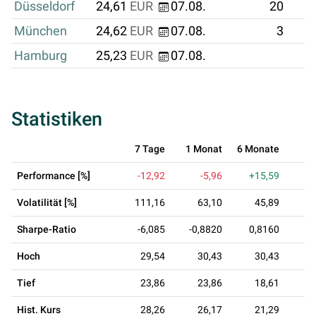
Düsseldorf
24,61
EUR
07.08.
20
München
24,62
EUR
07.08.
3
Hamburg
25,23
EUR
07.08.
Statistiken
7 Tage
1 Monat
6 Monate
1
Performance [%]
-12,92
-5,96
+15,59
Volatilität [%]
111,16
63,10
45,89
Sharpe-Ratio
-6,085
-0,8820
0,8160
0
Hoch
29,54
30,43
30,43
Tief
23,86
23,86
18,61
Hist. Kurs
28,26
26,17
21,29