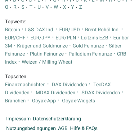
Q
R
S
T
U
V
W
X
Y
Z
Topwerte:
Bitcoin
L&S DAX Ind.
EUR/USD
Brent Rohöl Ind.
EUR/CHF
EUR/JPY
EUR/PLN
Leitzins EZB
Euribor
3M
Krügerrand Goldmünze
Gold Feinunze
Silber
Feinunze
Platin Feinunze
Palladium Feinunze
CRB-
Index
Weizen / Milling Wheat
Topseiten:
Finanznachrichten
DAX Dividenden
TecDAX
Dividenden
MDAX Dividenden
SDAX Dividenden
Branchen
Goyax-App
Goyax-Widgets
Impressum
Datenschutzerklärung
Nutzungsbedingungen
AGB
Hilfe & FAQs