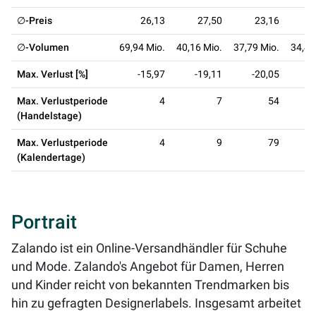
∅-Preis
26,13
27,50
23,16
∅-Volumen
69,94 Mio.
40,16 Mio.
37,79 Mio.
34,44
Max. Verlust [%]
-15,97
-19,11
-20,05
-
Max. Verlustperiode
4
7
54
(Handelstage)
Max. Verlustperiode
4
9
79
(Kalendertage)
Portrait
Zalando ist ein Online-Versandhändler für Schuhe
und Mode. Zalando's Angebot für Damen, Herren
und Kinder reicht von bekannten Trendmarken bis
hin zu gefragten Designerlabels. Insgesamt arbeitet