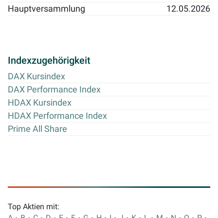
Hauptversammlung
12.05.2026
Indexzugehörigkeit
DAX Kursindex
DAX Performance Index
HDAX Kursindex
HDAX Performance Index
Prime All Share
Top Aktien mit:
A
B
C
D
E
F
G
H
I
J
K
L
M
N
O
P