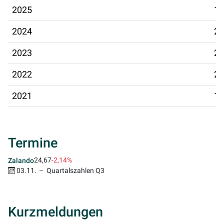
2025
13
2024
28
2023
20
2022
25
2021
19
Termine
24,67
-2,14%
Zalando
03.11.
Quartalszahlen Q3
Kurzmeldungen