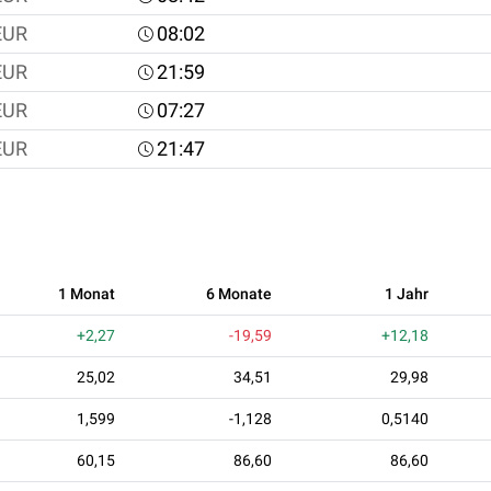
EUR
08:02
EUR
21:59
EUR
07:27
EUR
21:47
1 Monat
6 Monate
1 Jahr
+2,27
-19,59
+12,18
25,02
34,51
29,98
1,599
-1,128
0,5140
60,15
86,60
86,60