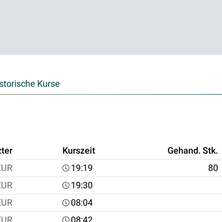
storische Kurse
zter
Kurszeit
Gehand. Stk.
EUR
19:19
80
EUR
19:30
EUR
08:04
EUR
08:42