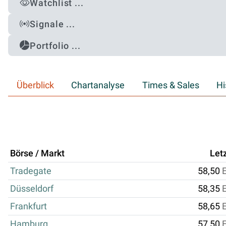
Watchlist ...
Signale ...
Portfolio ...
Überblick
Chartanalyse
Times & Sales
Hi
Börse / Markt
Let
Tradegate
58,50
Düsseldorf
58,35
Frankfurt
58,65
Hamburg
57,50