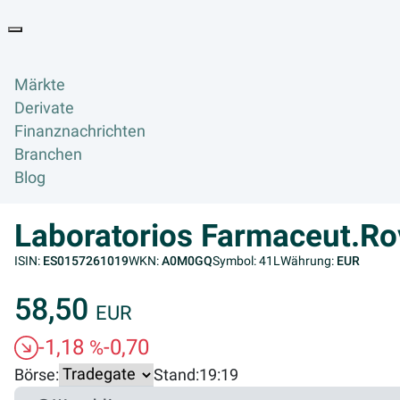
Goyax Logo
Toggle navigation
Märkte
Derivate
Finanznachrichten
Branchen
Blog
Laboratorios Farmaceut.R
ISIN:
ES0157261019
WKN:
A0M0GQ
Symbol: 41L
Währung:
EUR
58,50
EUR
-1,18
-0,70
%
Börse:
Stand:
19:19