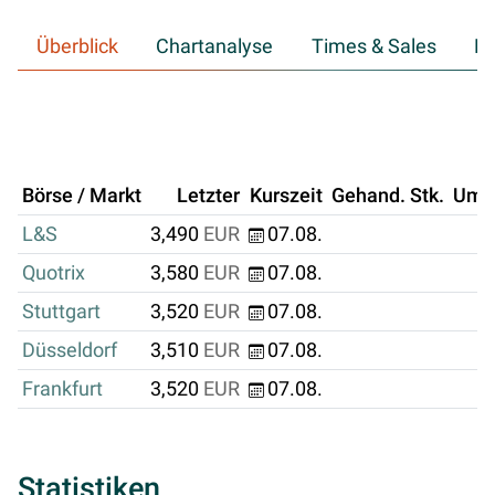
Überblick
Chartanalyse
Times & Sales
Hi
Börse / Markt
Letzter
Kurszeit
Gehand. Stk.
Ums
L&S
3,490
EUR
07.08.
Quotrix
3,580
EUR
07.08.
Stuttgart
3,520
EUR
07.08.
Düsseldorf
3,510
EUR
07.08.
Frankfurt
3,520
EUR
07.08.
Statistiken