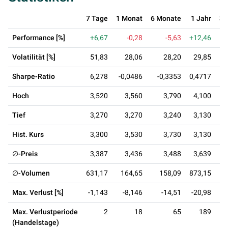
7 Tage
1 Monat
6 Monate
1 Jahr
3 
Performance [%]
+6,67
-0,28
-5,63
+12,46
Volatilität [%]
51,83
28,06
28,20
29,85
Sharpe-Ratio
6,278
-0,0486
-0,3353
0,4717
0
Hoch
3,520
3,560
3,790
4,100
Tief
3,270
3,270
3,240
3,130
Hist. Kurs
3,300
3,530
3,730
3,130
∅-Preis
3,387
3,436
3,488
3,639
∅-Volumen
631,17
164,65
158,09
873,15
3
Max. Verlust [%]
-1,143
-8,146
-14,51
-20,98
-
Max. Verlustperiode
2
18
65
189
(Handelstage)