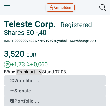
Anmelden
Toggle navigation
Goyax Logo
Teleste Corp.
Registered
Shares EO -,40
ISIN:
FI0009007728
WKN:
919696
Symbol: TS6
Währung:
EUR
3,520
EUR
+1,73
+0,060
%
Börse:
Stand:
07.08.
Watchlist ...
Signale ...
Portfolio ...