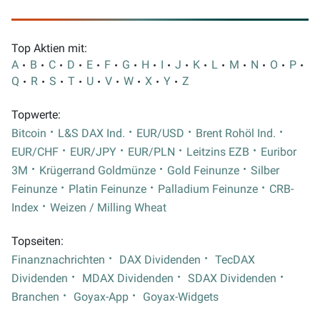
Top Aktien mit:
A
B
C
D
E
F
G
H
I
J
K
L
M
N
O
P
Q
R
S
T
U
V
W
X
Y
Z
Topwerte:
Bitcoin
L&S DAX Ind.
EUR/USD
Brent Rohöl Ind.
EUR/CHF
EUR/JPY
EUR/PLN
Leitzins EZB
Euribor
3M
Krügerrand Goldmünze
Gold Feinunze
Silber
Feinunze
Platin Feinunze
Palladium Feinunze
CRB-
Index
Weizen / Milling Wheat
Topseiten:
Finanznachrichten
DAX Dividenden
TecDAX
Dividenden
MDAX Dividenden
SDAX Dividenden
Branchen
Goyax-App
Goyax-Widgets