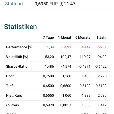
Stuttgart
0,6950
EUR
21:47
Statistiken
7 Tage
1 Monat
6 Monate
1 Jahr
3
Performance [%]
+5,34
-34,91
-48,47
-66,01
Volatilität [%]
153,20
102,47
119,97
94,90
Sharpe-Ratio
1,486
-4,574
-0,4871
-0,6422
-
Hoch
0,7500
1,160
1,480
2,295
Tief
0,6500
0,6500
0,5100
0,5100
0
Hist. Kurs
0,6550
1,060
1,339
2,030
∅-Preis
0,6920
0,8057
1,060
1,419