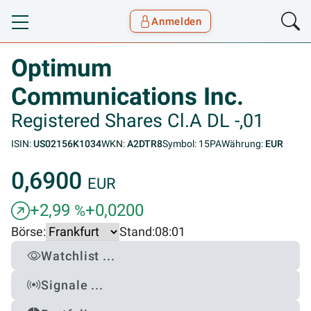
Anmelden
Toggle navigation
Goyax Logo
Optimum
Communications Inc.
Registered Shares Cl.A DL -,01
ISIN:
US02156K1034
WKN:
A2DTR8
Symbol: 15PA
Währung:
EUR
0,6900
EUR
+2,99
+0,0200
%
Börse:
Stand:
08:01
Watchlist ...
Signale ...