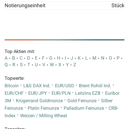
Notierungseinheit
Stück
Top Aktien mit:
A
B
C
D
E
F
G
H
I
J
K
L
M
N
O
P
Q
R
S
T
U
V
W
X
Y
Z
Topwerte:
Bitcoin
L&S DAX Ind.
EUR/USD
Brent Rohöl Ind.
EUR/CHF
EUR/JPY
EUR/PLN
Leitzins EZB
Euribor
3M
Krügerrand Goldmünze
Gold Feinunze
Silber
Feinunze
Platin Feinunze
Palladium Feinunze
CRB-
Index
Weizen / Milling Wheat