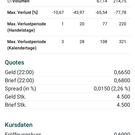
∅-Volumen
67,14
214,75
1
Max. Verlust [%]
-10,67
-43,97
-65,54
-77,78
Max. Verlustperiode
1
20
77
220
(Handelstage)
Max. Verlustperiode
3
28
108
321
(Kalendertage)
Quotes
Geld (22:00)
0,6650
Brief (22:00)
0,6800
Spread (in %)
0,0150 (2,26 %)
Geld Stk.
4.500
Brief Stk.
4.500
Kursdaten
Eröffnungskurs
0,6900