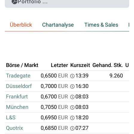
Portfolio ...
Überblick
Chartanalyse
Times & Sales
Hi
Börse / Markt
Letzter
Kurszeit
Gehand. Stk.
Um
Tradegate
0,6500
EUR
13:39
9.260
Düsseldorf
0,7000
EUR
16:30
Frankfurt
0,6700
EUR
08:03
München
0,7050
EUR
08:03
L&S
0,6950
EUR
18:20
Quotrix
0,6850
EUR
07:27