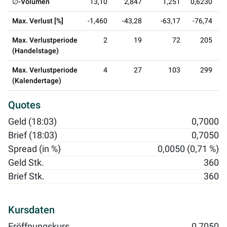
∅-Volumen
13,10
2,847
1,251
0,6230
Max. Verlust [%]
-1,460
-43,28
-63,17
-76,74
Max. Verlustperiode
2
19
72
205
(Handelstage)
Max. Verlustperiode
4
27
103
299
(Kalendertage)
Quotes
Geld (18:03)
0,7000
Brief (18:03)
0,7050
Spread (in %)
0,0050 (0,71 %)
Geld Stk.
360
Brief Stk.
360
Kursdaten
Eröffnungskurs
0,7050