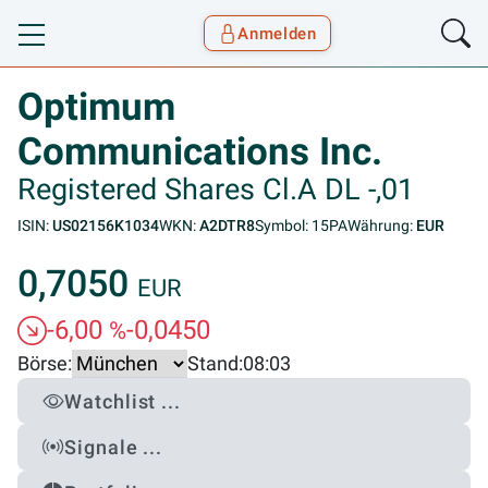
Anmelden
Toggle navigation
Goyax Logo
Optimum
Communications Inc.
Registered Shares Cl.A DL -,01
ISIN:
US02156K1034
WKN:
A2DTR8
Symbol: 15PA
Währung:
EUR
0,7050
EUR
-6,00
-0,0450
%
Börse:
Stand:
08:03
Watchlist ...
Signale ...