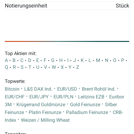
Notierungseinheit
Stück
Top Aktien mit:
A
B
C
D
E
F
G
H
I
J
K
L
M
N
O
P
Q
R
S
T
U
V
W
X
Y
Z
Topwerte:
Bitcoin
L&S DAX Ind.
EUR/USD
Brent Rohöl Ind.
EUR/CHF
EUR/JPY
EUR/PLN
Leitzins EZB
Euribor
3M
Krügerrand Goldmünze
Gold Feinunze
Silber
Feinunze
Platin Feinunze
Palladium Feinunze
CRB-
Index
Weizen / Milling Wheat