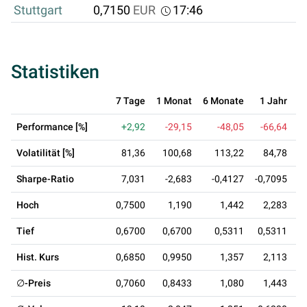
Stuttgart
0,7150
EUR
17:46
Statistiken
7 Tage
1 Monat
6 Monate
1 Jahr
3
Performance [%]
+2,92
-29,15
-48,05
-66,64
Volatilität [%]
81,36
100,68
113,22
84,78
Sharpe-Ratio
7,031
-2,683
-0,4127
-0,7095
-
Hoch
0,7500
1,190
1,442
2,283
Tief
0,6700
0,6700
0,5311
0,5311
0
Hist. Kurs
0,6850
0,9950
1,357
2,113
∅-Preis
0,7060
0,8433
1,080
1,443