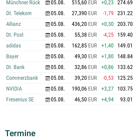
Münchner Rück
05.08.
515,60
EUR
+0,23
274.693.
Dt. Telekom
05.08.
27,390
EUR
-1,79
231.228.
Allianz
05.08.
436,20
EUR
+0,30
203.704.
Dt. Post
05.08.
55,38
EUR
-4,25
159.406.
adidas
05.08.
162,85
EUR
+1,40
149.015.
Bayer
05.08.
49,30
EUR
+1,80
148.848.
Dt. Bank
05.08.
32,86
EUR
+0,86
133.622.
Commerzbank
05.08.
39,20
EUR
-0,53
125.255.
NVIDIA
05.08.
190,06
EUR
+3,27
103.756.
Fresenius SE
05.08.
46,50
EUR
+4,94
93.017.
Termine