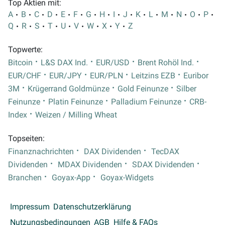
Top Aktien mit:
A
B
C
D
E
F
G
H
I
J
K
L
M
N
O
P
Q
R
S
T
U
V
W
X
Y
Z
Topwerte:
Bitcoin
L&S DAX Ind.
EUR/USD
Brent Rohöl Ind.
EUR/CHF
EUR/JPY
EUR/PLN
Leitzins EZB
Euribor
3M
Krügerrand Goldmünze
Gold Feinunze
Silber
Feinunze
Platin Feinunze
Palladium Feinunze
CRB-
Index
Weizen / Milling Wheat
Topseiten:
Finanznachrichten
DAX Dividenden
TecDAX
Dividenden
MDAX Dividenden
SDAX Dividenden
Branchen
Goyax-App
Goyax-Widgets
Impressum
Datenschutzerklärung
Nutzungsbedingungen
AGB
Hilfe & FAQs