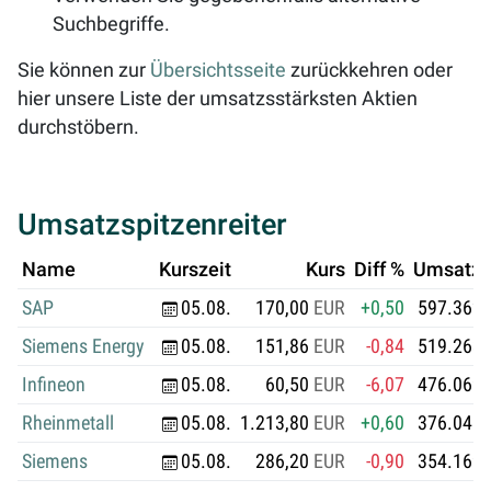
Suchbegriffe.
Sie können zur
Übersichtsseite
zurückkehren oder
hier unsere Liste der umsatzsstärksten Aktien
durchstöbern.
Umsatzspitzenreiter
Name
Kurszeit
Kurs
Diff %
Umsatz i
SAP
05.08.
170,00
EUR
+0,50
597.362.
Siemens Energy
05.08.
151,86
EUR
-0,84
519.263.
Infineon
05.08.
60,50
EUR
-6,07
476.069.
Rheinmetall
05.08.
1.213,80
EUR
+0,60
376.041.
Siemens
05.08.
286,20
EUR
-0,90
354.169.