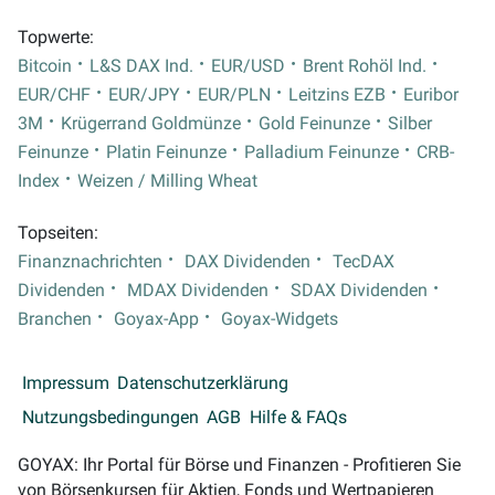
Topwerte:
Bitcoin
L&S DAX Ind.
EUR/USD
Brent Rohöl Ind.
EUR/CHF
EUR/JPY
EUR/PLN
Leitzins EZB
Euribor
3M
Krügerrand Goldmünze
Gold Feinunze
Silber
Feinunze
Platin Feinunze
Palladium Feinunze
CRB-
Index
Weizen / Milling Wheat
Topseiten:
Finanznachrichten
DAX Dividenden
TecDAX
Dividenden
MDAX Dividenden
SDAX Dividenden
Branchen
Goyax-App
Goyax-Widgets
Impressum
Datenschutzerklärung
Nutzungsbedingungen
AGB
Hilfe & FAQs
GOYAX: Ihr Portal für Börse und Finanzen - Profitieren Sie
von Börsenkursen für Aktien, Fonds und Wertpapieren