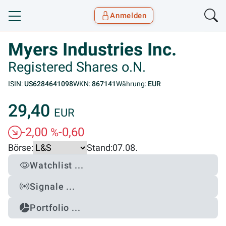
Anmelden
Toggle navigation
Goyax Logo
Myers Industries Inc.
Registered Shares o.N.
ISIN:
US6284641098
WKN:
867141
Währung:
EUR
29,40
EUR
-2,00
-0,60
%
Börse:
Stand:
07.08.
Watchlist ...
Signale ...
Portfolio ...