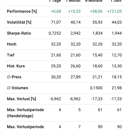
7 Tage
1 Monat
6 Monate
1 Jahr
3
Performance [%]
+0,68
+10,53
+58,06
+121,05
Volatilität [%]
71,07
40,14
55,93
44,03
Sharpe-Ratio
0,7252
2,942
1,834
1,944
Hoch
32,20
32,20
32,20
32,20
Tief
21,60
21,60
15,40
12,70
Hist. Kurs
29,20
26,60
18,60
13,30
∅-Preis
30,20
27,89
21,21
18,15
∅-Volumen
0,1500
21,98
Max. Verlust [%]
-6,962
-6,962
-17,33
-17,33
Max. Verlustperiode
4
5
61
61
(Handelstage)
Max. Verlustperiode
4
7
90
90