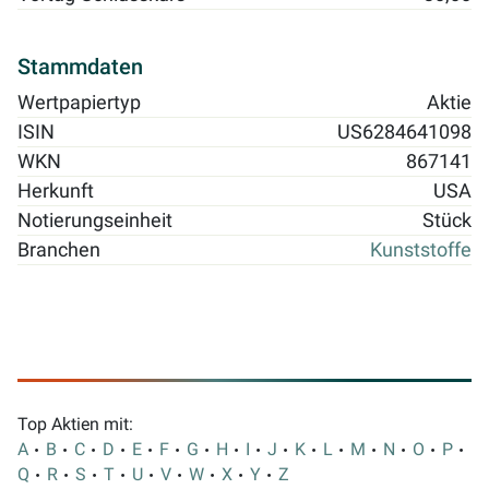
Stammdaten
Wertpapiertyp
Aktie
ISIN
US6284641098
WKN
867141
Herkunft
USA
Notierungseinheit
Stück
Branchen
Kunststoffe
Top Aktien mit:
A
B
C
D
E
F
G
H
I
J
K
L
M
N
O
P
Q
R
S
T
U
V
W
X
Y
Z