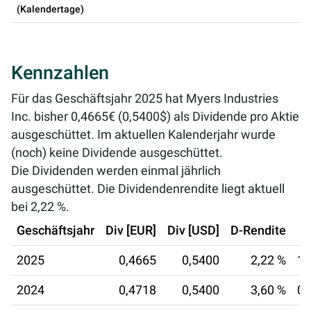
(Kalendertage)
Kennzahlen
Für das Geschäftsjahr 2025 hat Myers Industries
Inc. bisher 0,4665€ (0,5400$) als Dividende pro Aktie
ausgeschüttet. Im aktuellen Kalenderjahr wurde
(noch) keine Dividende ausgeschüttet.
Die Dividenden werden einmal jährlich
ausgeschüttet. Die Dividendenrendite liegt aktuell
bei
2,22 %
.
Geschäftsjahr
Div [EUR]
Div [USD]
D-Rendite
2025
0,4665
0,5400
2,22 %
17
2024
0,4718
0,5400
3,60 %
03