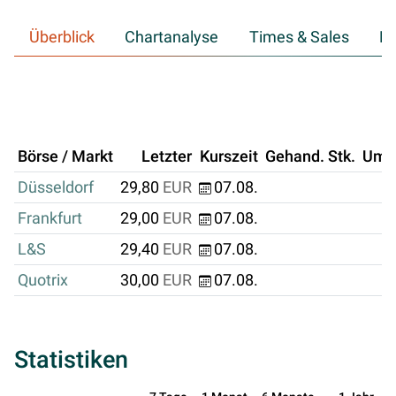
Überblick
Chartanalyse
Times & Sales
Hi
Börse / Markt
Letzter
Kurszeit
Gehand. Stk.
Ums
Düsseldorf
29,80
EUR
07.08.
Frankfurt
29,00
EUR
07.08.
L&S
29,40
EUR
07.08.
Quotrix
30,00
EUR
07.08.
Statistiken