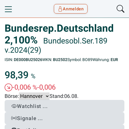
Anmelden
Toggle navigation
Goyax Logo
Bundesrep.Deutschland
2,100%
Bundesobl.Ser.189
v.2024(29)
ISIN:
DE000BU25026
WKN:
BU2502
Symbol: BO89
Währung:
EUR
98,39
%
-0,006
-0,006
%
Börse:
Stand:
06.08.
Watchlist ...
Signale ...