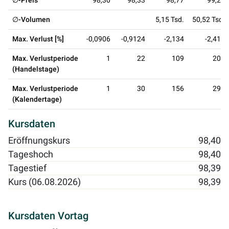
∅-Preis
98,30
98,33
98,77
99,29
∅-Volumen
5,15 Tsd.
50,52 Tsd.
Max. Verlust [%]
-0,0906
-0,9124
-2,134
-2,417
Max. Verlustperiode
1
22
109
200
(Handelstage)
Max. Verlustperiode
1
30
156
292
(Kalendertage)
Kursdaten
Eröffnungskurs
98,40
Tageshoch
98,40
Tagestief
98,39
Kurs (06.08.2026)
98,39
Kursdaten Vortag