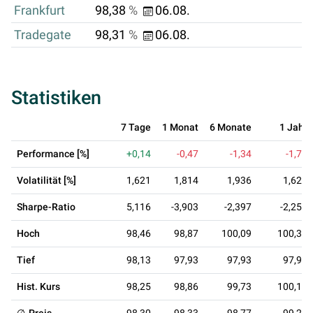
Frankfurt
98,38
%
06.08.
Tradegate
98,31
%
06.08.
Statistiken
7 Tage
1 Monat
6 Monate
1 Jahr
Performance [%]
+0,14
-0,47
-1,34
-1,71
Volatilität [%]
1,621
1,814
1,936
1,627
Sharpe-Ratio
5,116
-3,903
-2,397
-2,256
Hoch
98,46
98,87
100,09
100,38
Tief
98,13
97,93
97,93
97,93
Hist. Kurs
98,25
98,86
99,73
100,10