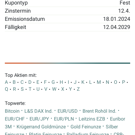
Kupontyp
Fest
Zinstermin
12.4.
Emissionsdatum
18.01.2024
Fälligkeit
12.04.2029
Top Aktien mit:
A
B
C
D
E
F
G
H
I
J
K
L
M
N
O
P
Q
R
S
T
U
V
W
X
Y
Z
Topwerte:
Bitcoin
L&S DAX Ind.
EUR/USD
Brent Rohöl Ind.
EUR/CHF
EUR/JPY
EUR/PLN
Leitzins EZB
Euribor
3M
Krügerrand Goldmünze
Gold Feinunze
Silber
Feinunze
Platin Feinunze
Palladium Feinunze
CRB-