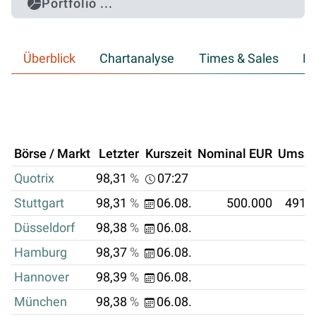
Portfolio ...
Überblick
Chartanalyse
Times & Sales
Hi
Börse / Markt
Letzter
Kurszeit
Nominal EUR
Umsat
Quotrix
98,31
%
07:27
Stuttgart
98,31
%
06.08.
500.000
491.
Düsseldorf
98,38
%
06.08.
Hamburg
98,37
%
06.08.
Hannover
98,39
%
06.08.
München
98,38
%
06.08.