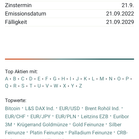
Zinstermin
21.9.
Emissionsdatum
21.09.2022
Fälligkeit
21.09.2029
Top Aktien mit:
A
B
C
D
E
F
G
H
I
J
K
L
M
N
O
P
Q
R
S
T
U
V
W
X
Y
Z
Topwerte:
Bitcoin
L&S DAX Ind.
EUR/USD
Brent Rohöl Ind.
EUR/CHF
EUR/JPY
EUR/PLN
Leitzins EZB
Euribor
3M
Krügerrand Goldmünze
Gold Feinunze
Silber
Feinunze
Platin Feinunze
Palladium Feinunze
CRB-