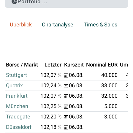
Portfolio ...
Überblick
Chartanalyse
Times & Sales
Hi
Börse / Markt
Letzter
Kurszeit
Nominal EUR
Umsa
Stuttgart
102,07
%
06.08.
40.000
40
Quotrix
102,24
%
06.08.
38.000
38
Frankfurt
102,07
%
06.08.
32.000
32
München
102,25
%
06.08.
5.000
5
Tradegate
102,20
%
06.08.
3.000
3
Düsseldorf
102,18
%
06.08.