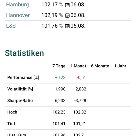
Hamburg
102,17
%
06.08.
Hannover
102,19
%
06.08.
L&S
101,76
%
06.08.
Statistiken
7 Tage
1 Monat
6 Monate
1 Jahr
3 
Performance [%]
+0,23
-0,51
Volatilität [%]
1,990
2,082
Sharpe-Ratio
6,233
-3,728
Hoch
102,23
102,82
Tief
101,41
101,21
Hist. Kurs
101,96
102,71