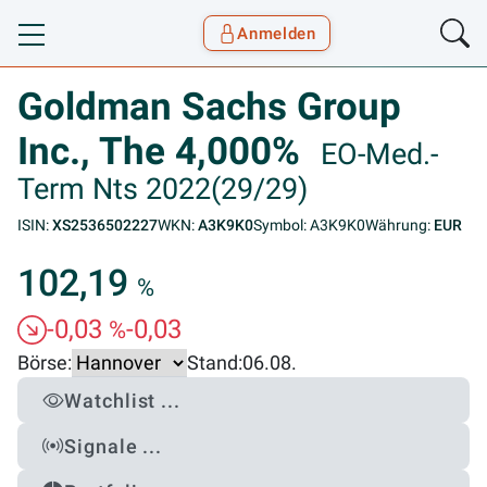
Anmelden
Toggle navigation
Goyax Logo
Goldman Sachs Group
Inc., The 4,000%
EO-Med.-
Term Nts 2022(29/29)
ISIN:
XS2536502227
WKN:
A3K9K0
Symbol: A3K9K0
Währung:
EUR
102,19
%
-0,03
-0,03
%
Börse:
Stand:
06.08.
Watchlist ...
Signale ...