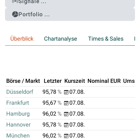
Signale ...
Portfolio ...
Überblick
Chartanalyse
Times & Sales
Hi
Börse / Markt
Letzter
Kurszeit
Nominal EUR
Umsat
Düsseldorf
95,78
%
07.08.
Frankfurt
95,67
%
07.08.
Hamburg
96,02
%
07.08.
Hannover
95,78
%
07.08.
München
96,02
%
07.08.