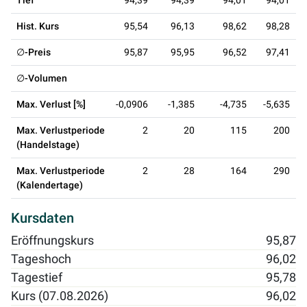
Tief
94,39
94,39
94,01
94,01
Hist. Kurs
95,54
96,13
98,62
98,28
∅-Preis
95,87
95,95
96,52
97,41
∅-Volumen
Max. Verlust [%]
-0,0906
-1,385
-4,735
-5,635
Max. Verlustperiode
2
20
115
200
(Handelstage)
Max. Verlustperiode
2
28
164
290
(Kalendertage)
Kursdaten
Eröffnungskurs
95,87
Tageshoch
96,02
Tagestief
95,78
Kurs (07.08.2026)
96,02