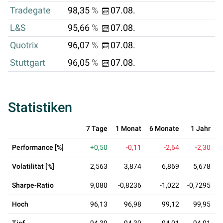
Tradegate
98,35
%
07.08.
L&S
95,66
%
07.08.
Quotrix
96,07
%
07.08.
Stuttgart
96,05
%
07.08.
Statistiken
7 Tage
1 Monat
6 Monate
1 Jahr
3
Performance [%]
+0,50
-0,11
-2,64
-2,30
Volatilität [%]
2,563
3,874
6,869
5,678
Sharpe-Ratio
9,080
-0,8236
-1,022
-0,7295
Hoch
96,13
96,98
99,12
99,95