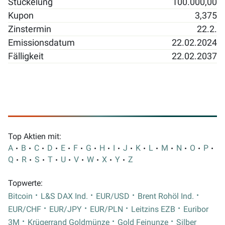
Stückelung
100.000,00
Kupon
3,375
Zinstermin
22.2.
Emissionsdatum
22.02.2024
Fälligkeit
22.02.2037
Top Aktien mit:
A
B
C
D
E
F
G
H
I
J
K
L
M
N
O
P
Q
R
S
T
U
V
W
X
Y
Z
Topwerte:
Bitcoin
L&S DAX Ind.
EUR/USD
Brent Rohöl Ind.
EUR/CHF
EUR/JPY
EUR/PLN
Leitzins EZB
Euribor
3M
Krügerrand Goldmünze
Gold Feinunze
Silber