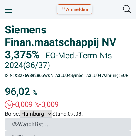
Anmelden
Toggle navigation
Goyax Logo
Siemens
Finan.maatschappij NV
3,375%
EO-Med.-Term Nts
2024(36/37)
ISIN:
XS2769892865
WKN:
A3LU04
Symbol: A3LU04
Währung:
EUR
96,02
%
-0,009
-0,009
%
Börse:
Stand:
07.08.
Watchlist ...