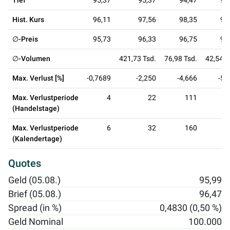
Tief
95,37
95,37
94,47
94
Hist. Kurs
96,11
97,56
98,35
99
∅-Preis
95,73
96,33
96,75
97
∅-Volumen
421,73 Tsd.
76,98 Tsd.
42,54 T
Max. Verlust [%]
-0,7689
-2,250
-4,666
-5,
Max. Verlustperiode
4
22
111
1
(Handelstage)
Max. Verlustperiode
6
32
160
2
(Kalendertage)
Quotes
Geld (05.08.)
95,99
Brief (05.08.)
96,47
Spread (in %)
0,4830 (0,50 %)
Geld Nominal
100.000