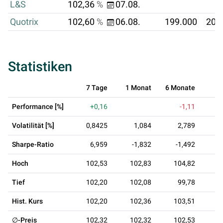
L&S
102,36
%
07.08.
Quotrix
102,60
%
06.08.
199.000
204
Statistiken
7 Tage
1 Monat
6 Monate
1
Performance [%]
+0,16
-1,11
Volatilität [%]
0,8425
1,084
2,789
Sharpe-Ratio
6,959
-1,832
-1,492
-
Hoch
102,53
102,83
104,82
1
Tief
102,20
102,08
99,78
Hist. Kurs
102,20
102,36
103,51
1
∅-Preis
102,32
102,32
102,53
1