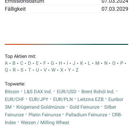
Emissionsdatum
07.03.2024
Fälligkeit
07.03.2029
Top Aktien mit:
A
B
C
D
E
F
G
H
I
J
K
L
M
N
O
P
Q
R
S
T
U
V
W
X
Y
Z
Topwerte:
Bitcoin
L&S DAX Ind.
EUR/USD
Brent Rohöl Ind.
EUR/CHF
EUR/JPY
EUR/PLN
Leitzins EZB
Euribor
3M
Krügerrand Goldmünze
Gold Feinunze
Silber
Feinunze
Platin Feinunze
Palladium Feinunze
CRB-
Index
Weizen / Milling Wheat