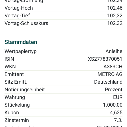
Vortag-Eröffnung
102,34
Vortag-Hoch
102,46
Vortag-Tief
102,32
Vortag-Schlusskurs
102,32
Stammdaten
Wertpapiertyp
Anleihe
ISIN
XS2778370051
WKN
A383CH
Emittent
METRO AG
Sitz Emitt.
Deutschland
Notierungseinheit
Prozent
Währung
EUR
Stückelung
1.000,00
Kupon
4,625
Zinstermin
7.3.