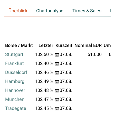
Überblick
Chartanalyse
Times & Sales
Hi
Börse / Markt
Letzter
Kurszeit
Nominal EUR
Umsa
Stuttgart
102,50
%
07.08.
61.000
62
Frankfurt
102,40
%
07.08.
Düsseldorf
102,46
%
07.08.
Hamburg
102,49
%
07.08.
Hannover
102,48
%
07.08.
München
102,47
%
07.08.
Tradegate
102,45
%
07.08.