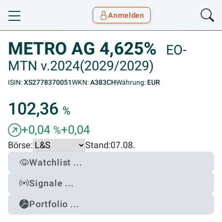
Anmelden
Toggle navigation
Goyax Logo
METRO AG 4,625%
EO-
MTN v.2024(2029/2029)
ISIN:
XS2778370051
WKN:
A383CH
Währung:
EUR
102,36
%
+0,04
+0,04
%
Börse:
Stand:
07.08.
Watchlist ...
Signale ...
Portfolio ...