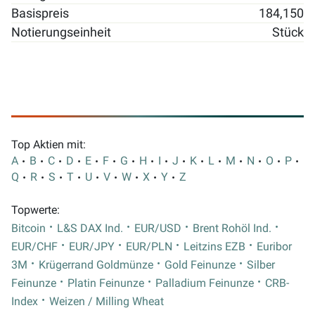
Basispreis
184,150
Notierungseinheit
Stück
Top Aktien mit:
A
B
C
D
E
F
G
H
I
J
K
L
M
N
O
P
Q
R
S
T
U
V
W
X
Y
Z
Topwerte:
Bitcoin
L&S DAX Ind.
EUR/USD
Brent Rohöl Ind.
EUR/CHF
EUR/JPY
EUR/PLN
Leitzins EZB
Euribor
3M
Krügerrand Goldmünze
Gold Feinunze
Silber
Feinunze
Platin Feinunze
Palladium Feinunze
CRB-
Index
Weizen / Milling Wheat