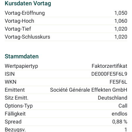
Kursdaten Vortag
Vortag-Eröffnung
1,050
Vortag-Hoch
1,060
Vortag-Tief
1,020
Vortag-Schlusskurs
1,020
Stammdaten
Wertpapiertyp
Faktorzertifikat
ISIN
DE000FE5F6L9
WKN
FE5F6L
Emittent
Société Générale Effekten GmbH
Sitz Emitt.
Deutschland
Options-Typ
Call
Fälligkeit
endlos
Spread
0,88 %
Bezugsv.
1