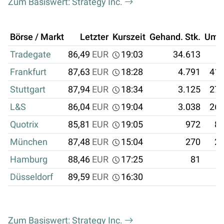
Zum Basiswert: Strategy Inc.
Börse / Markt
Letzter
Kurszeit
Gehand. Stk.
Ums
Tradegate
86,49
EUR
19:03
34.613
2
Frankfurt
87,63
EUR
18:28
4.791
419
Stuttgart
87,94
EUR
18:34
3.125
274
L&S
86,04
EUR
19:04
3.038
261
Quotrix
85,81
EUR
19:05
972
83
München
87,48
EUR
15:04
270
23
Hamburg
88,46
EUR
17:25
81
7
Düsseldorf
89,59
EUR
16:30
Zum Basiswert: Strategy Inc.