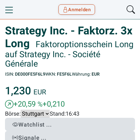
Anmelden
Toggle navigation
Goyax Logo
Strategy Inc. - Faktorz. 3x
Long
Faktoroptionsschein Long
auf Strategy Inc. - Société
Générale
ISIN:
DE000FE5F6L9
WKN:
FE5F6L
Währung:
EUR
1,230
EUR
+20,59
+0,210
%
Börse:
Stand:
16:43
Watchlist ...
Signale ...