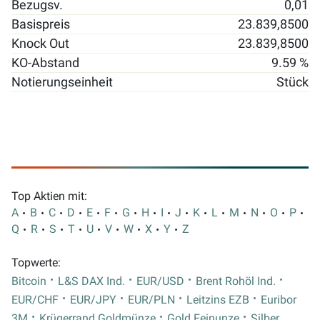
Bezugsv.
0,01
Basispreis
23.839,8500
Knock Out
23.839,8500
KO-Abstand
9.59 %
Notierungseinheit
Stück
Top Aktien mit:
A
B
C
D
E
F
G
H
I
J
K
L
M
N
O
P
Q
R
S
T
U
V
W
X
Y
Z
Topwerte:
Bitcoin
L&S DAX Ind.
EUR/USD
Brent Rohöl Ind.
EUR/CHF
EUR/JPY
EUR/PLN
Leitzins EZB
Euribor
3M
Krügerrand Goldmünze
Gold Feinunze
Silber