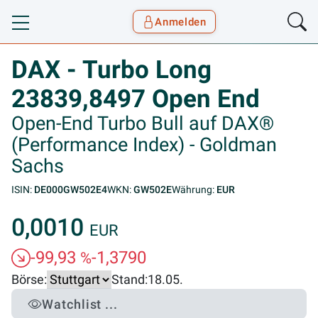
Anmelden
Toggle navigation
Goyax Logo
DAX - Turbo Long
23839,8497 Open End
Open-End Turbo Bull auf DAX®
(Performance Index) - Goldman
Sachs
ISIN:
DE000GW502E4
WKN:
GW502E
Währung:
EUR
0,0010
EUR
-99,93
-1,3790
%
Börse:
Stand:
18.05.
Watchlist ...