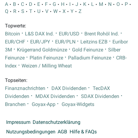
A
B
C
D
E
F
G
H
I
J
K
L
M
N
O
P
Q
R
S
T
U
V
W
X
Y
Z
Topwerte:
Bitcoin
L&S DAX Ind.
EUR/USD
Brent Rohöl Ind.
EUR/CHF
EUR/JPY
EUR/PLN
Leitzins EZB
Euribor
3M
Krügerrand Goldmünze
Gold Feinunze
Silber
Feinunze
Platin Feinunze
Palladium Feinunze
CRB-
Index
Weizen / Milling Wheat
Topseiten:
Finanznachrichten
DAX Dividenden
TecDAX
Dividenden
MDAX Dividenden
SDAX Dividenden
Branchen
Goyax-App
Goyax-Widgets
Impressum
Datenschutzerklärung
Nutzungsbedingungen
AGB
Hilfe & FAQs