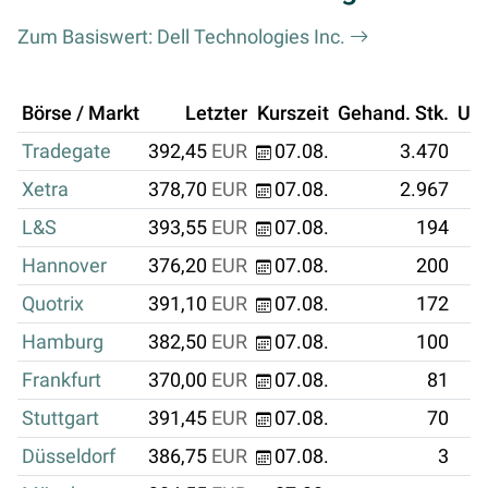
Zum Basiswert: Dell Technologies Inc.
Börse / Markt
Letzter
Kurszeit
Gehand. Stk.
Um
Tradegate
392,45
EUR
07.08.
3.470
Xetra
378,70
EUR
07.08.
2.967
L&S
393,55
EUR
07.08.
194
Hannover
376,20
EUR
07.08.
200
Quotrix
391,10
EUR
07.08.
172
Hamburg
382,50
EUR
07.08.
100
Frankfurt
370,00
EUR
07.08.
81
Stuttgart
391,45
EUR
07.08.
70
Düsseldorf
386,75
EUR
07.08.
3