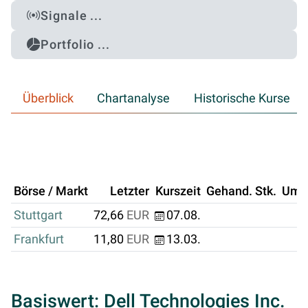
Signale ...
Portfolio ...
Überblick
Chartanalyse
Historische Kurse
Börse / Markt
Letzter
Kurszeit
Gehand. Stk.
Ums
Stuttgart
72,66
EUR
07.08.
Frankfurt
11,80
EUR
13.03.
Basiswert: Dell Technologies Inc.