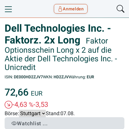
Anmelden
Toggle navigation
Goyax Logo
Dell Technologies Inc. -
Faktorz. 2x Long
Faktor
Optionsschein Long x 2 auf die
Aktie der Dell Technologies Inc. -
Unicredit
ISIN:
DE000HD2ZJV7
WKN:
HD2ZJV
Währung:
EUR
72,66
EUR
-4,63
-3,53
%
Börse:
Stand:
07.08.
Watchlist ...