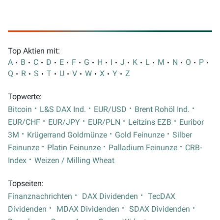
Top Aktien mit:
A
B
C
D
E
F
G
H
I
J
K
L
M
N
O
P
Q
R
S
T
U
V
W
X
Y
Z
Topwerte:
Bitcoin
L&S DAX Ind.
EUR/USD
Brent Rohöl Ind.
EUR/CHF
EUR/JPY
EUR/PLN
Leitzins EZB
Euribor
3M
Krügerrand Goldmünze
Gold Feinunze
Silber
Feinunze
Platin Feinunze
Palladium Feinunze
CRB-
Index
Weizen / Milling Wheat
Topseiten:
Finanznachrichten
DAX Dividenden
TecDAX
Dividenden
MDAX Dividenden
SDAX Dividenden