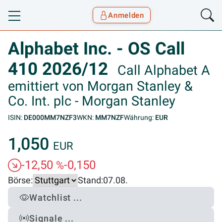
Anmelden
Toggle navigation
Goyax Logo
Alphabet Inc. - OS Call
410 2026/12
Call Alphabet A
emittiert von Morgan Stanley &
Co. Int. plc - Morgan Stanley
ISIN:
DE000MM7NZF3
WKN:
MM7NZF
Währung:
EUR
1,050
EUR
-12,50
-0,150
%
Börse:
Stand:
07.08.
Watchlist ...
Signale ...