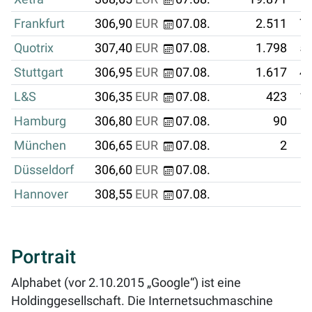
Frankfurt
306,90
EUR
07.08.
2.511
77
Quotrix
307,40
EUR
07.08.
1.798
55
Stuttgart
306,95
EUR
07.08.
1.617
49
L&S
306,35
EUR
07.08.
423
12
Hamburg
306,80
EUR
07.08.
90
München
306,65
EUR
07.08.
2
Düsseldorf
306,60
EUR
07.08.
Hannover
308,55
EUR
07.08.
Portrait
Alphabet (vor 2.10.2015 „Google“) ist eine
Holdinggesellschaft. Die Internetsuchmaschine