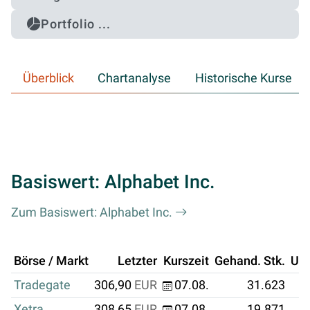
Portfolio ...
Überblick
Chartanalyse
Historische Kurse
Basiswert: Alphabet Inc.
Zum Basiswert: Alphabet Inc.
Börse / Markt
Letzter
Kurszeit
Gehand. Stk.
Um
Tradegate
306,90
EUR
07.08.
31.623
Xetra
308,65
EUR
07.08.
19.871