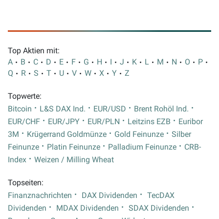
Top Aktien mit:
A
B
C
D
E
F
G
H
I
J
K
L
M
N
O
P
Q
R
S
T
U
V
W
X
Y
Z
Topwerte:
Bitcoin
L&S DAX Ind.
EUR/USD
Brent Rohöl Ind.
EUR/CHF
EUR/JPY
EUR/PLN
Leitzins EZB
Euribor
3M
Krügerrand Goldmünze
Gold Feinunze
Silber
Feinunze
Platin Feinunze
Palladium Feinunze
CRB-
Index
Weizen / Milling Wheat
Topseiten:
Finanznachrichten
DAX Dividenden
TecDAX
Dividenden
MDAX Dividenden
SDAX Dividenden