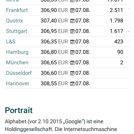
Frankfurt
306,90
EUR
07.08.
2.511
77
Quotrix
307,40
EUR
07.08.
1.798
55
Stuttgart
306,95
EUR
07.08.
1.617
49
L&S
306,35
EUR
07.08.
423
12
Hamburg
306,80
EUR
07.08.
90
München
306,65
EUR
07.08.
2
Düsseldorf
306,60
EUR
07.08.
Hannover
308,55
EUR
07.08.
Portrait
Alphabet (vor 2.10.2015 „Google“) ist eine
Holdinggesellschaft. Die Internetsuchmaschine