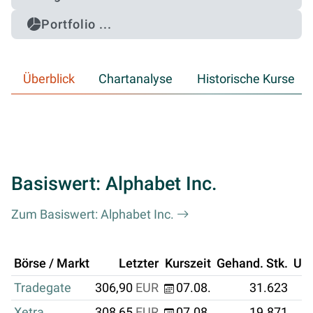
Portfolio ...
Überblick
Chartanalyse
Historische Kurse
Basiswert: Alphabet Inc.
Zum Basiswert: Alphabet Inc.
Börse / Markt
Letzter
Kurszeit
Gehand. Stk.
Um
Tradegate
306,90
EUR
07.08.
31.623
Xetra
308,65
EUR
07.08.
19.871