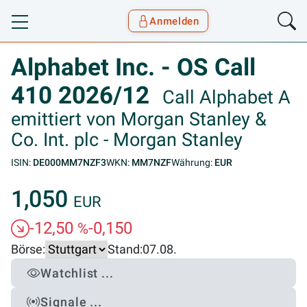
Anmelden
Toggle navigation
Goyax Logo
Alphabet Inc. - OS Call
410 2026/12
Call Alphabet A
emittiert von Morgan Stanley &
Co. Int. plc - Morgan Stanley
ISIN:
DE000MM7NZF3
WKN:
MM7NZF
Währung:
EUR
1,050
EUR
-12,50
-0,150
%
Börse:
Stand:
07.08.
Watchlist ...
Signale ...