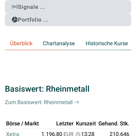
Signale ...
Portfolio ...
Überblick
Chartanalyse
Historische Kurse
Basiswert: Rheinmetall
Zum Basiswert: Rheinmetall
Börse / Markt
Letzter
Kurszeit
Gehand. Stk.
U
Xetra
1.196,80
EUR
13:28
210.646