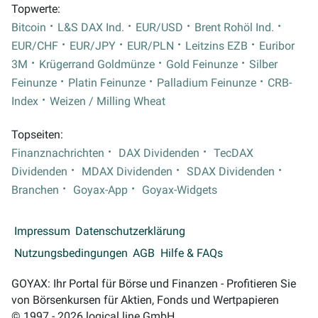
Topwerte:
Bitcoin
L&S DAX Ind.
EUR/USD
Brent Rohöl Ind.
EUR/CHF
EUR/JPY
EUR/PLN
Leitzins EZB
Euribor
3M
Krügerrand Goldmünze
Gold Feinunze
Silber
Feinunze
Platin Feinunze
Palladium Feinunze
CRB-
Index
Weizen / Milling Wheat
Topseiten:
Finanznachrichten
DAX Dividenden
TecDAX
Dividenden
MDAX Dividenden
SDAX Dividenden
Branchen
Goyax-App
Goyax-Widgets
Impressum
Datenschutzerklärung
Nutzungsbedingungen
AGB
Hilfe & FAQs
GOYAX: Ihr Portal für Börse und Finanzen - Profitieren Sie
von Börsenkursen für Aktien, Fonds und Wertpapieren
© 1997 - 2026 logical line GmbH