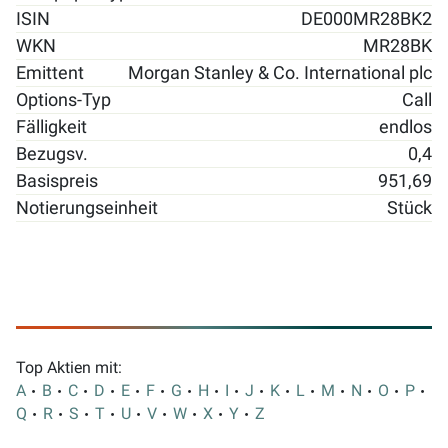
ISIN
DE000MR28BK2
WKN
MR28BK
Emittent
Morgan Stanley & Co. International plc
Options-Typ
Call
Fälligkeit
endlos
Bezugsv.
0,4
Basispreis
951,69
Notierungseinheit
Stück
Top Aktien mit:
A
B
C
D
E
F
G
H
I
J
K
L
M
N
O
P
Q
R
S
T
U
V
W
X
Y
Z