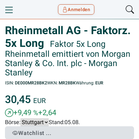
Anmelden
Toggle navigation
Goyax Logo
Rheinmetall AG - Faktorz.
5x Long
Faktor 5x Long
Rheinmetall emittiert von Morgan
Stanley & Co. Int. plc - Morgan
Stanley
ISIN:
DE000MR28BK2
WKN:
MR28BK
Währung:
EUR
30,45
EUR
+9,49
+2,64
%
Börse:
Stand:
05.08.
Watchlist ...