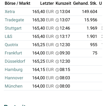
Börse / Markt
Letzter
Kurszeit
Gehand. Stk.
Um
Xetra
165,40
EUR
13:04
149.604
2
Tradegate
165,30
EUR
13:07
15.956
Stuttgart
165,40
EUR
12:46
1.969
32
L&S
165,40
EUR
13:17
1.901
31
Quotrix
165,25
EUR
12:30
955
15
Frankfurt
164,00
EUR
09:30
75
1
Düsseldorf
165,25
EUR
12:30
Hamburg
164,15
EUR
08:15
Hannover
164,00
EUR
08:03
München
164,00
EUR
08:00