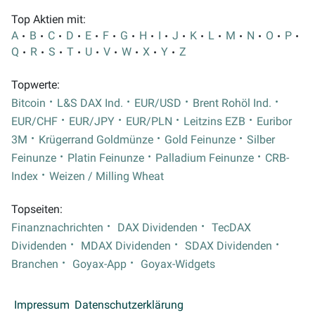
Top Aktien mit:
A
B
C
D
E
F
G
H
I
J
K
L
M
N
O
P
Q
R
S
T
U
V
W
X
Y
Z
Topwerte:
Bitcoin
L&S DAX Ind.
EUR/USD
Brent Rohöl Ind.
EUR/CHF
EUR/JPY
EUR/PLN
Leitzins EZB
Euribor
3M
Krügerrand Goldmünze
Gold Feinunze
Silber
Feinunze
Platin Feinunze
Palladium Feinunze
CRB-
Index
Weizen / Milling Wheat
Topseiten:
Finanznachrichten
DAX Dividenden
TecDAX
Dividenden
MDAX Dividenden
SDAX Dividenden
Branchen
Goyax-App
Goyax-Widgets
Impressum
Datenschutzerklärung