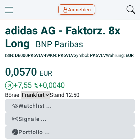
Anmelden
Toggle navigation
Goyax Logo
adidas AG - Faktorz. 8x
Long
BNP Paribas
ISIN:
DE000PK6VLV4
WKN:
PK6VLV
Symbol: PK6VLV
Währung:
EUR
0,0570
EUR
+7,55
+0,0040
%
Börse:
Stand:
12:50
Watchlist ...
Signale ...
Portfolio ...