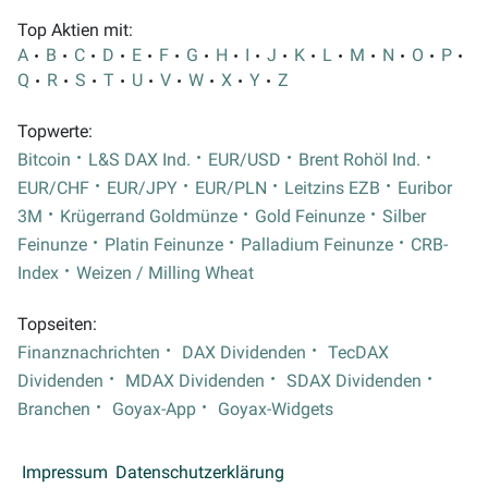
Top Aktien mit:
A
B
C
D
E
F
G
H
I
J
K
L
M
N
O
P
Q
R
S
T
U
V
W
X
Y
Z
Topwerte:
Bitcoin
L&S DAX Ind.
EUR/USD
Brent Rohöl Ind.
EUR/CHF
EUR/JPY
EUR/PLN
Leitzins EZB
Euribor
3M
Krügerrand Goldmünze
Gold Feinunze
Silber
Feinunze
Platin Feinunze
Palladium Feinunze
CRB-
Index
Weizen / Milling Wheat
Topseiten:
Finanznachrichten
DAX Dividenden
TecDAX
Dividenden
MDAX Dividenden
SDAX Dividenden
Branchen
Goyax-App
Goyax-Widgets
Impressum
Datenschutzerklärung