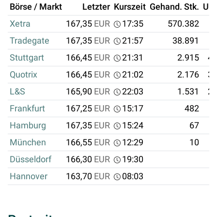
Börse / Markt
Letzter
Kurszeit
Gehand. Stk.
Um
Xetra
167,35
EUR
17:35
570.382
9
Tradegate
167,35
EUR
21:57
38.891
Stuttgart
166,45
EUR
21:31
2.915
48
Quotrix
166,45
EUR
21:02
2.176
36
L&S
165,90
EUR
22:03
1.531
25
Frankfurt
167,25
EUR
15:17
482
8
Hamburg
167,35
EUR
15:24
67
1
München
166,55
EUR
12:29
10
Düsseldorf
166,30
EUR
19:30
Hannover
163,70
EUR
08:03