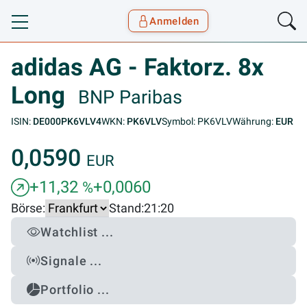
Anmelden
Toggle navigation
Goyax Logo
adidas AG - Faktorz. 8x
Long
BNP Paribas
ISIN:
DE000PK6VLV4
WKN:
PK6VLV
Symbol: PK6VLV
Währung:
EUR
0,0590
EUR
+11,32
+0,0060
%
Börse:
Stand:
21:20
Watchlist ...
Signale ...
Portfolio ...