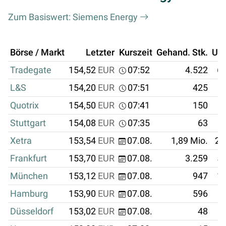
Zum Basiswert: Siemens Energy
Börse / Markt
Letzter
Kurszeit
Gehand. Stk.
Um
Tradegate
154,52
EUR
07:52
4.522
69
L&S
154,20
EUR
07:51
425
Quotrix
154,50
EUR
07:41
150
Stuttgart
154,08
EUR
07:35
63
Xetra
153,54
EUR
07.08.
1,89 Mio.
28
Frankfurt
153,70
EUR
07.08.
3.259
50
München
153,12
EUR
07.08.
947
14
Hamburg
153,90
EUR
07.08.
596
Düsseldorf
153,02
EUR
07.08.
48