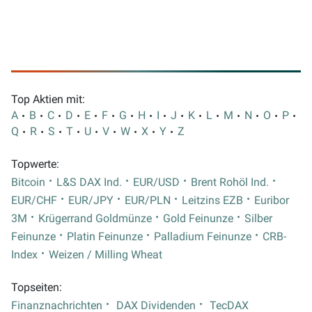
Top Aktien mit:
A
B
C
D
E
F
G
H
I
J
K
L
M
N
O
P
Q
R
S
T
U
V
W
X
Y
Z
Topwerte:
Bitcoin
L&S DAX Ind.
EUR/USD
Brent Rohöl Ind.
EUR/CHF
EUR/JPY
EUR/PLN
Leitzins EZB
Euribor
3M
Krügerrand Goldmünze
Gold Feinunze
Silber
Feinunze
Platin Feinunze
Palladium Feinunze
CRB-
Index
Weizen / Milling Wheat
Topseiten:
Finanznachrichten
DAX Dividenden
TecDAX