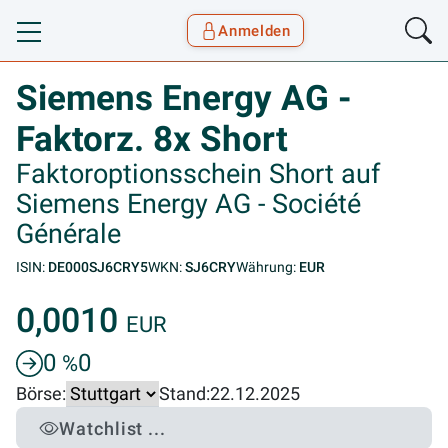
Anmelden
Toggle navigation
Goyax Logo
Siemens Energy AG -
Faktorz. 8x Short
Faktoroptionsschein Short auf
Siemens Energy AG - Société
Générale
ISIN:
DE000SJ6CRY5
WKN:
SJ6CRY
Währung:
EUR
0,0010
EUR
0
0
%
Börse:
Stand:
22.12.2025
Watchlist ...