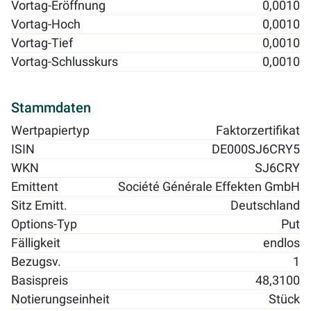
Vortag-Eröffnung
0,0010
Vortag-Hoch
0,0010
Vortag-Tief
0,0010
Vortag-Schlusskurs
0,0010
Stammdaten
Wertpapiertyp
Faktorzertifikat
ISIN
DE000SJ6CRY5
WKN
SJ6CRY
Emittent
Société Générale Effekten GmbH
Sitz Emitt.
Deutschland
Options-Typ
Put
Fälligkeit
endlos
Bezugsv.
1
Basispreis
48,3100
Notierungseinheit
Stück