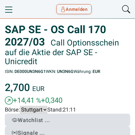
Anmelden
Toggle navigation
Goyax Logo
SAP SE - OS Call 170
2027/03
Call Optionsschein
auf die Aktie der SAP SE -
Unicredit
ISIN:
DE000UN3N6G1
WKN:
UN3N6G
Währung:
EUR
2,700
EUR
+14,41
+0,340
%
Börse:
Stand:
21:11
Watchlist ...
Signale ...