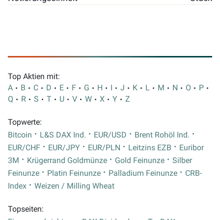
Top Aktien mit:
A
B
C
D
E
F
G
H
I
J
K
L
M
N
O
P
Q
R
S
T
U
V
W
X
Y
Z
Topwerte:
Bitcoin
L&S DAX Ind.
EUR/USD
Brent Rohöl Ind.
EUR/CHF
EUR/JPY
EUR/PLN
Leitzins EZB
Euribor
3M
Krügerrand Goldmünze
Gold Feinunze
Silber
Feinunze
Platin Feinunze
Palladium Feinunze
CRB-
Index
Weizen / Milling Wheat
Topseiten: