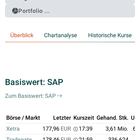
Portfolio ...
Überblick
Chartanalyse
Historische Kurse
Basiswert: SAP
Zum Basiswert: SAP
Börse / Markt
Letzter
Kurszeit
Gehand. Stk.
Um
Xetra
177,96
EUR
17:39
3,61 Mio.
64
Tradegate
178,46
EUR
21:59
336.624
6