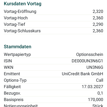
Kursdaten Vortag
Vortag-Eröffnung
2,320
Vortag-Hoch
2,360
Vortag-Tief
2,290
Vortag-Schlusskurs
2,360
Stammdaten
Wertpapiertyp
Optionsschein
ISIN
DE000UN3N6G1
WKN
UN3N6G
Emittent
UniCredit Bank GmbH
Options-Typ
Call
Fälligkeit
17.03.2027
Bezugsv.
0,1
Basispreis
170,000
Notierungseinheit
Stück