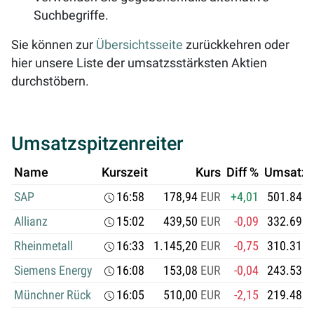
Suchbegriffe.
Sie können zur
Übersichtsseite
zurückkehren oder
hier unsere Liste der umsatzsstärksten Aktien
durchstöbern.
Umsatzspitzenreiter
Name
Kurszeit
Kurs
Diff %
Umsatz i
SAP
16:58
178,94
EUR
+4,01
501.846.
Allianz
15:02
439,50
EUR
-0,09
332.691.
Rheinmetall
16:33
1.145,20
EUR
-0,75
310.311.
Siemens Energy
16:08
153,08
EUR
-0,04
243.539.
Münchner Rück
16:05
510,00
EUR
-2,15
219.486.