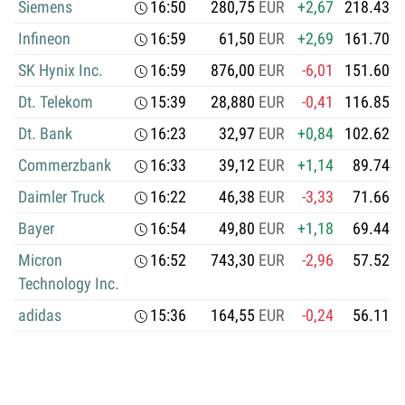
Siemens
16:50
280,75
EUR
+2,67
218.436.
Infineon
16:59
61,50
EUR
+2,69
161.708.
SK Hynix Inc.
16:59
876,00
EUR
-6,01
151.602.
Dt. Telekom
15:39
28,880
EUR
-0,41
116.851.
Dt. Bank
16:23
32,97
EUR
+0,84
102.621.
Commerzbank
16:33
39,12
EUR
+1,14
89.744.
Daimler Truck
16:22
46,38
EUR
-3,33
71.665.
Bayer
16:54
49,80
EUR
+1,18
69.449.
Micron
16:52
743,30
EUR
-2,96
57.525.
Technology Inc.
adidas
15:36
164,55
EUR
-0,24
56.113.