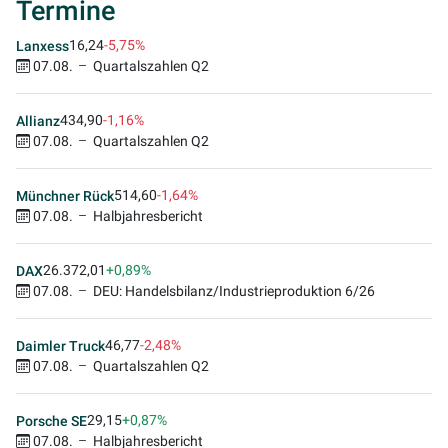
Termine
16,24
-5,75%
Lanxess
07.08.
Quartalszahlen Q2
434,90
-1,16%
Allianz
07.08.
Quartalszahlen Q2
514,60
-1,64%
Münchner Rück
07.08.
Halbjahresbericht
26.372,01
+0,89%
DAX
07.08.
DEU: Handelsbilanz/Industrieproduktion 6/26
46,77
-2,48%
Daimler Truck
07.08.
Quartalszahlen Q2
29,15
+0,87%
Porsche SE
07.08.
Halbjahresbericht