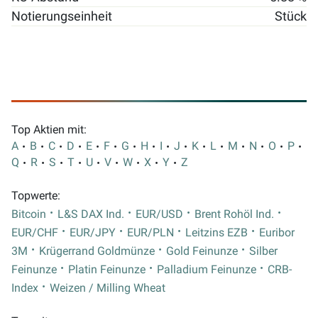
Notierungseinheit
Stück
Top Aktien mit:
A
B
C
D
E
F
G
H
I
J
K
L
M
N
O
P
Q
R
S
T
U
V
W
X
Y
Z
Topwerte:
Bitcoin
L&S DAX Ind.
EUR/USD
Brent Rohöl Ind.
EUR/CHF
EUR/JPY
EUR/PLN
Leitzins EZB
Euribor
3M
Krügerrand Goldmünze
Gold Feinunze
Silber
Feinunze
Platin Feinunze
Palladium Feinunze
CRB-
Index
Weizen / Milling Wheat