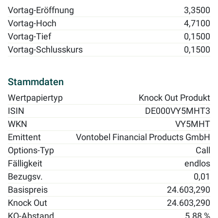
Vortag-Eröffnung
3,3500
Vortag-Hoch
4,7100
Vortag-Tief
0,1500
Vortag-Schlusskurs
0,1500
Stammdaten
Wertpapiertyp
Knock Out Produkt
ISIN
DE000VY5MHT3
WKN
VY5MHT
Emittent
Vontobel Financial Products GmbH
Options-Typ
Call
Fälligkeit
endlos
Bezugsv.
0,01
Basispreis
24.603,290
Knock Out
24.603,290
KO-Abstand
5.88 %