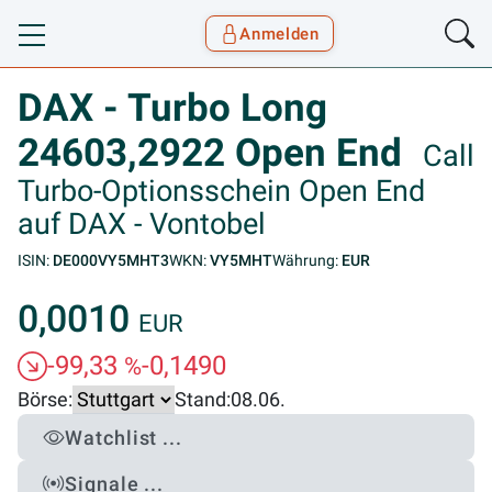
Anmelden
Toggle navigation
Goyax Logo
DAX - Turbo Long
24603,2922 Open End
Call
Turbo-Optionsschein Open End
auf DAX - Vontobel
ISIN:
DE000VY5MHT3
WKN:
VY5MHT
Währung:
EUR
0,0010
EUR
-99,33
-0,1490
%
Börse:
Stand:
08.06.
Watchlist ...
Signale ...