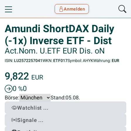
Anmelden
Toggle navigation
Goyax Logo
Amundi ShortDAX Daily
(-1x) Inverse ETF - Dist
Act.Nom. U.ETF EUR Dis. oN
ISIN:
LU2572257041
WKN:
ETF017
Symbol: AHYK
Währung:
EUR
9,822
EUR
0
0
%
Börse:
Stand:
05.08.
Watchlist ...
Signale ...