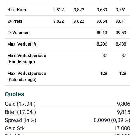
Hist. Kurs
9,822
9,822
9,689
9,761
∅-Preis
9,822
9,822
9,864
9,811
∅-Volumen
80,13
39,59
1
Max. Verlust [%]
-8,206
-8,438
Max. Verlustperiode
87
87
(Handelstage)
Max. Verlustperiode
128
128
(Kalendertage)
Quotes
Geld (17.04.)
9,806
Brief (17.04.)
9,815
Spread (in %)
0,0090 (0,09 %)
Geld Stk.
17.000