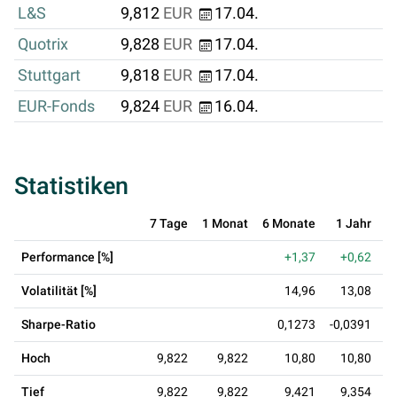
L&S
9,812
EUR
17.04.
Quotrix
9,828
EUR
17.04.
Stuttgart
9,818
EUR
17.04.
EUR-Fonds
9,824
EUR
16.04.
Statistiken
7 Tage
1 Monat
6 Monate
1 Jahr
3
Performance [%]
+1,37
+0,62
Volatilität [%]
14,96
13,08
Sharpe-Ratio
0,1273
-0,0391
-
Hoch
9,822
9,822
10,80
10,80
Tief
9,822
9,822
9,421
9,354