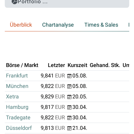
Portfolio ...
Überblick
Chartanalyse
Times & Sales
Hi
Börse / Markt
Letzter
Kurszeit
Gehand. Stk.
Ums
Frankfurt
9,841
EUR
05.08.
München
9,822
EUR
05.08.
Xetra
9,829
EUR
20.05.
Hamburg
9,817
EUR
30.04.
Tradegate
9,822
EUR
30.04.
Düsseldorf
9,813
EUR
21.04.