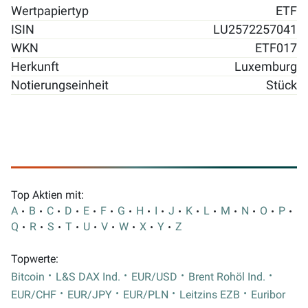
Wertpapiertyp
ETF
ISIN
LU2572257041
WKN
ETF017
Herkunft
Luxemburg
Notierungseinheit
Stück
Top Aktien mit:
A
B
C
D
E
F
G
H
I
J
K
L
M
N
O
P
Q
R
S
T
U
V
W
X
Y
Z
Topwerte:
Bitcoin
L&S DAX Ind.
EUR/USD
Brent Rohöl Ind.
EUR/CHF
EUR/JPY
EUR/PLN
Leitzins EZB
Euribor