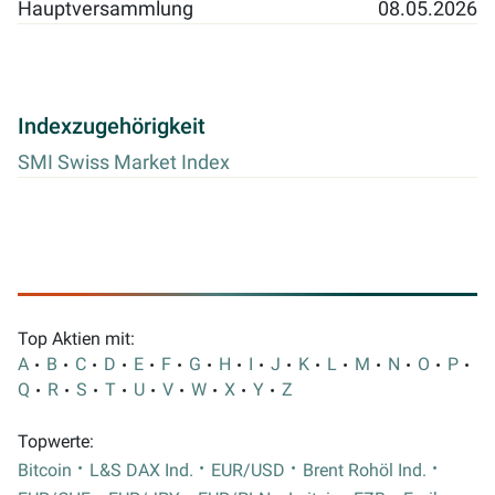
Hauptversammlung
08.05.2026
Indexzugehörigkeit
SMI Swiss Market Index
Top Aktien mit:
A
B
C
D
E
F
G
H
I
J
K
L
M
N
O
P
Q
R
S
T
U
V
W
X
Y
Z
Topwerte:
Bitcoin
L&S DAX Ind.
EUR/USD
Brent Rohöl Ind.