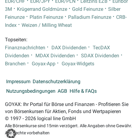
EUR/CHF
EUR/JPY
EUR/PLN
Leitzins EZB
Euribor
3M
Krügerrand Goldmünze
Gold Feinunze
Silber
Feinunze
Platin Feinunze
Palladium Feinunze
CRB-
Index
Weizen / Milling Wheat
Topseiten:
Finanznachrichten
DAX Dividenden
TecDAX
Dividenden
MDAX Dividenden
SDAX Dividenden
Branchen
Goyax-App
Goyax-Widgets
Impressum
Datenschutzerklärung
Nutzungsbedingungen
AGB
Hilfe & FAQs
GOYAX: Ihr Portal für Börse und Finanzen - Profitieren Sie
von Börsenkursen für Aktien, Fonds und Wertpapieren
© 1997 - 2026 logical line GmbH
Alle Börsenkurse sind 15min verzögert. Alle Angaben ohne Gewähr.
Alle Rechte vorbehalten