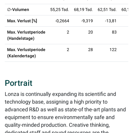
∅-Volumen
55,25 Tsd.
68,19 Tsd.
62,51 Tsd.
60,17 
Max. Verlust [%]
-0,2664
-9,319
-13,81
-1
Max. Verlustperiode
2
20
83
(Handelstage)
Max. Verlustperiode
2
28
122
(Kalendertage)
Portrait
Lonza is continually expanding its scientific and
technology base, assigning a high priority to
advanced R&D as well as state-of the-art plants and
equipment to ensure environmentally safe and
quality-minded production. Creative thinking,
dedicated staff and sound resources are the