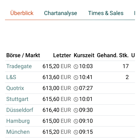
Überblick
Chartanalyse
Times & Sales
Hi
Börse / Markt
Letzter
Kurszeit
Gehand. Stk.
Um
Tradegate
615,20
EUR
10:03
17
L&S
613,60
EUR
10:41
2
Quotrix
613,00
EUR
07:27
Stuttgart
615,60
EUR
10:01
Düsseldorf
616,40
EUR
09:30
Hamburg
615,00
EUR
09:10
München
615,20
EUR
09:15