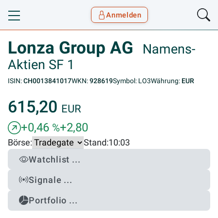
Anmelden
Toggle navigation
Goyax Logo
Lonza Group AG
Namens-
Aktien SF 1
ISIN:
CH0013841017
WKN:
928619
Symbol: LO3
Währung:
EUR
615,20
EUR
+0,46
+2,80
%
Börse:
Stand:
10:03
Watchlist ...
Signale ...
Portfolio ...