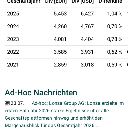
Geschäftsjahr
Div [EUR]
Div [USD]
D-Rendite
2025
5,453
6,427
1,04 %
12
2024
4,260
4,767
0,70 %
13
2023
4,081
4,404
0,78 %
13
2022
3,585
3,931
0,62 %
09
2021
2,859
3,018
0,59 %
09
Ad-Hoc Nachrichten
23.07.
Ad-hoc: Lonza Group AG: Lonza erzielte im
ersten Halbjahr 2026 starke Ergebnisse über alle
Geschäftsplattformen hinweg und erhöht den
Margenausblick für das Gesamtjahr 2026...