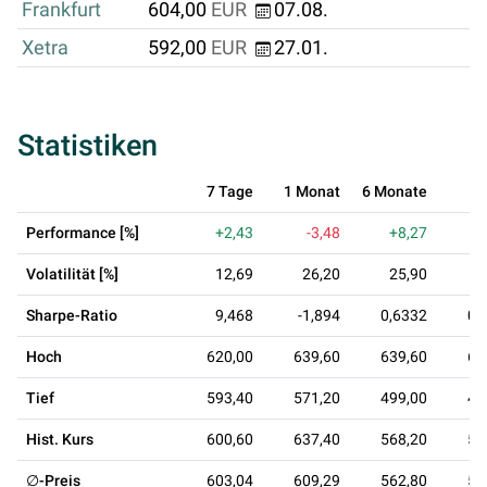
Frankfurt
604,00
EUR
07.08.
Xetra
592,00
EUR
27.01.
Statistiken
7 Tage
1 Monat
6 Monate
1 
Performance [%]
+2,43
-3,48
+8,27
+
Volatilität [%]
12,69
26,20
25,90
2
Sharpe-Ratio
9,468
-1,894
0,6332
0,
Hoch
620,00
639,60
639,60
63
Tief
593,40
571,20
499,00
49
Hist. Kurs
600,60
637,40
568,20
57
∅-Preis
603,04
609,29
562,80
57