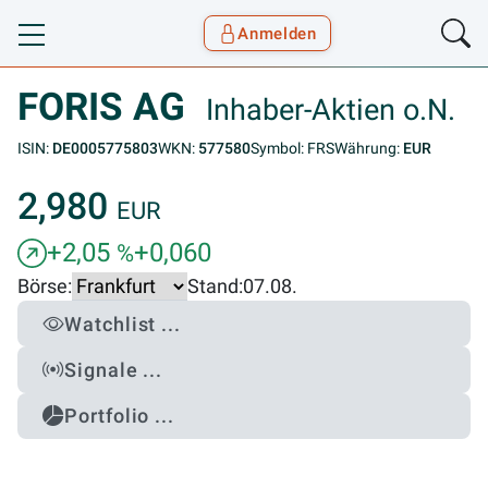
Anmelden
Toggle navigation
Goyax Logo
FORIS AG
Inhaber-Aktien o.N.
ISIN:
DE0005775803
WKN:
577580
Symbol: FRS
Währung:
EUR
2,980
EUR
+2,05
+0,060
%
Börse:
Stand:
07.08.
Watchlist ...
Signale ...
Portfolio ...