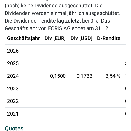
(noch) keine Dividende ausgeschüttet. Die
Dividenden werden einmal jährlich ausgeschüttet.
Die Dividendenrendite lag zuletzt bei
0 %
. Das
Geschäftsjahr von FORIS AG endet am 31.12..
Geschäftsjahr
Div [EUR]
Div [USD]
D-Rendite
2026
2025
30
2024
0,1500
0,1733
3,54 %
13
2023
06
2022
02
2021
02
Quotes