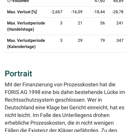
∅-Volumen
47,60
48,89
4
Max. Verlust [%]
-2,667
-16,09
-18,44
-28,78
Max. Verlustperiode
3
21
56
241
(Handelstage)
Max. Verlustperiode
3
29
79
347
(Kalendertage)
Portrait
Mit der Finanzierung von Prozesskosten hat die
FORIS AG 1998 eine bis dahin bestehende Lücke im
Rechtsschutzsystem geschlossen. Wer in
Deutschland eine Klage bei Gericht einreicht, hat es
nicht leicht. Im Falle des Unterliegens drohen
erhebliche Prozesskosten, die in nicht wenigen
Fällen die Existenz der Kläger gefährden. Zu den