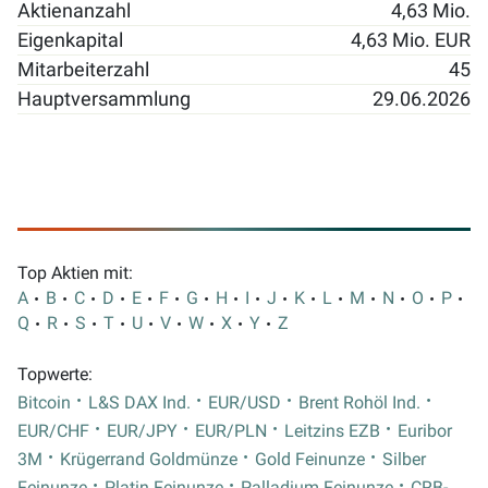
Aktienanzahl
4,63 Mio.
Eigenkapital
4,63 Mio. EUR
Mitarbeiterzahl
45
Hauptversammlung
29.06.2026
Top Aktien mit:
A
B
C
D
E
F
G
H
I
J
K
L
M
N
O
P
Q
R
S
T
U
V
W
X
Y
Z
Topwerte:
Bitcoin
L&S DAX Ind.
EUR/USD
Brent Rohöl Ind.
EUR/CHF
EUR/JPY
EUR/PLN
Leitzins EZB
Euribor
3M
Krügerrand Goldmünze
Gold Feinunze
Silber
Feinunze
Platin Feinunze
Palladium Feinunze
CRB-