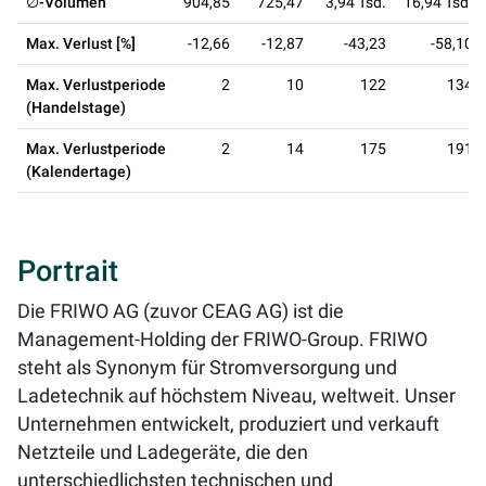
∅-Volumen
904,85
725,47
3,94 Tsd.
16,94 Tsd.
Max. Verlust [%]
-12,66
-12,87
-43,23
-58,10
Max. Verlustperiode
2
10
122
134
(Handelstage)
Max. Verlustperiode
2
14
175
191
(Kalendertage)
Portrait
Die FRIWO AG (zuvor CEAG AG) ist die
Management-Holding der FRIWO-Group. FRIWO
steht als Synonym für Stromversorgung und
Ladetechnik auf höchstem Niveau, weltweit. Unser
Unternehmen entwickelt, produziert und verkauft
Netzteile und Ladegeräte, die den
unterschiedlichsten technischen und