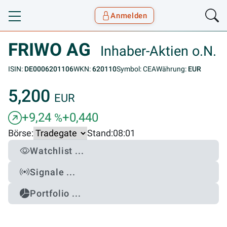
Anmelden
Toggle navigation
Goyax Logo
FRIWO AG
Inhaber-Aktien o.N.
ISIN:
DE0006201106
WKN:
620110
Symbol: CEA
Währung:
EUR
5,200
EUR
+9,24
+0,440
%
Börse:
Stand:
08:01
Watchlist ...
Signale ...
Portfolio ...