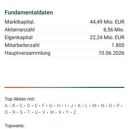
Fundamentaldaten
Marktkapital.
44,49 Mio. EUR
Aktienanzahl
8,56 Mio.
Eigenkapital
22,24 Mio. EUR
Mitarbeiterzahl
1.800
Hauptversammlung
10.06.2026
Top Aktien mit:
A
B
C
D
E
F
G
H
I
J
K
L
M
N
O
P
Q
R
S
T
U
V
W
X
Y
Z
Topwerte: