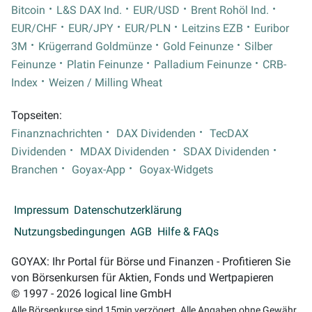
Bitcoin
L&S DAX Ind.
EUR/USD
Brent Rohöl Ind.
EUR/CHF
EUR/JPY
EUR/PLN
Leitzins EZB
Euribor
3M
Krügerrand Goldmünze
Gold Feinunze
Silber
Feinunze
Platin Feinunze
Palladium Feinunze
CRB-
Index
Weizen / Milling Wheat
Topseiten:
Finanznachrichten
DAX Dividenden
TecDAX
Dividenden
MDAX Dividenden
SDAX Dividenden
Branchen
Goyax-App
Goyax-Widgets
Impressum
Datenschutzerklärung
Nutzungsbedingungen
AGB
Hilfe & FAQs
GOYAX: Ihr Portal für Börse und Finanzen - Profitieren Sie
von Börsenkursen für Aktien, Fonds und Wertpapieren
© 1997 - 2026 logical line GmbH
Alle Börsenkurse sind 15min verzögert. Alle Angaben ohne Gewähr.