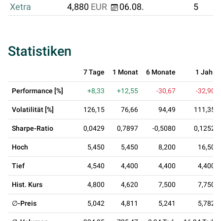
Xetra
4,880
EUR
06.08.
5
Statistiken
7 Tage
1 Monat
6 Monate
1 Jahr
Performance [%]
+8,33
+12,55
-30,67
-32,90
Volatilität [%]
126,15
76,66
94,49
111,35
Sharpe-Ratio
0,0429
0,7897
-0,5080
0,1252
Hoch
5,450
5,450
8,200
16,50
Tief
4,540
4,400
4,400
4,400
Hist. Kurs
4,800
4,620
7,500
7,750
∅-Preis
5,042
4,811
5,241
5,782