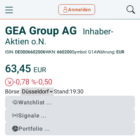
Anmelden
Toggle navigation
Goyax Logo
GEA Group AG
Inhaber-
Aktien o.N.
ISIN:
DE0006602006
WKN:
660200
Symbol: G1A
Währung:
EUR
63,45
EUR
-0,78
-0,50
%
Börse:
Stand:
19:30
Watchlist ...
Signale ...
Portfolio ...