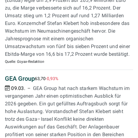
(Ebitda) legte um 3,9 Prozent auf 205,9 Millionen Euro
zu, die Marge verbesserte sich auf 16,2 Prozent. Der
Umsatz stieg um 1,2 Prozent auf rund 1,27 Milliarden
Euro. Konzernchef Stefan Klebert hob insbesondere das
Wachstum im Neumaschinengeschäft hervor. Die
Jahresprognose mit einem organischen
Umsatzwachstum von fünf bis sieben Prozent und einer
Ebitda-Marge von 16,6 bis 17,2 Prozent wurde bestätigt.
Quelle:
Goyax-Redaktion
GEA Group
63,70
-0,93%
09.03.
GEA Group hat nach starkem Wachstum im
vergangenen Jahr einen optimistischen Ausblick für
2026 gegeben. Ein gut gefülltes Auftragsbuch sorgt für
hohe Auslastung. Vorstandschef Stefan Klebert sieht
trotz des Gaza–Israel Konflikt keine direkten
Auswirkungen auf das Geschäft. Der Anlagenbauer
profitiert von seiner starken Position in den Bereichen