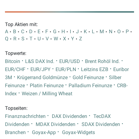
Top Aktien mit:
A
B
C
D
E
F
G
H
I
J
K
L
M
N
O
P
Q
R
S
T
U
V
W
X
Y
Z
Topwerte:
Bitcoin
L&S DAX Ind.
EUR/USD
Brent Rohöl Ind.
EUR/CHF
EUR/JPY
EUR/PLN
Leitzins EZB
Euribor
3M
Krügerrand Goldmünze
Gold Feinunze
Silber
Feinunze
Platin Feinunze
Palladium Feinunze
CRB-
Index
Weizen / Milling Wheat
Topseiten:
Finanznachrichten
DAX Dividenden
TecDAX
Dividenden
MDAX Dividenden
SDAX Dividenden
Branchen
Goyax-App
Goyax-Widgets