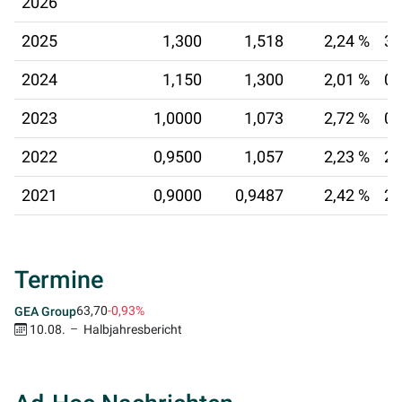
2026
2025
1,300
1,518
2,24 %
30
2024
1,150
1,300
2,01 %
02
2023
1,0000
1,073
2,72 %
02
2022
0,9500
1,057
2,23 %
28
2021
0,9000
0,9487
2,42 %
29
Termine
63,70
-0,93%
GEA Group
10.08.
Halbjahresbericht