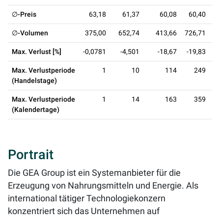
∅-Preis
63,18
61,37
60,08
60,40
∅-Volumen
375,00
652,74
413,66
726,71
7
Max. Verlust [%]
-0,0781
-4,501
-18,67
-19,83
Max. Verlustperiode
1
10
114
249
(Handelstage)
Max. Verlustperiode
1
14
163
359
(Kalendertage)
Portrait
Die GEA Group ist ein Systemanbieter für die
Erzeugung von Nahrungsmitteln und Energie. Als
international tätiger Technologiekonzern
konzentriert sich das Unternehmen auf