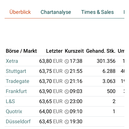
Überblick
Chartanalyse
Times & Sales
Hi
Börse / Markt
Letzter
Kurszeit
Gehand. Stk.
Ums
Xetra
63,80
EUR
17:38
301.356
19
Stuttgart
63,75
EUR
21:55
6.288
400
Tradegate
63,70
EUR
21:16
3.063
195
Frankfurt
63,90
EUR
09:03
500
31
L&S
63,65
EUR
23:00
2
Quotrix
64,00
EUR
09:10
1
Düsseldorf
63,45
EUR
19:30