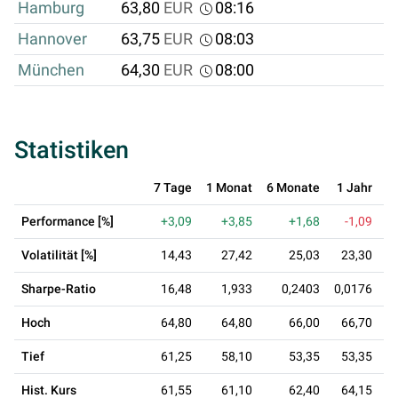
Hamburg
63,80
EUR
08:16
Hannover
63,75
EUR
08:03
München
64,30
EUR
08:00
Statistiken
7 Tage
1 Monat
6 Monate
1 Jahr
3
Performance [%]
+3,09
+3,85
+1,68
-1,09
+
Volatilität [%]
14,43
27,42
25,03
23,30
Sharpe-Ratio
16,48
1,933
0,2403
0,0176
0
Hoch
64,80
64,80
66,00
66,70
Tief
61,25
58,10
53,35
53,35
Hist. Kurs
61,55
61,10
62,40
64,15