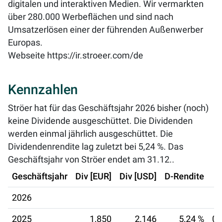
digitalen und interaktiven Medien. Wir vermarkten
über 280.000 Werbeflächen und sind nach
Umsatzerlösen einer der führenden Außenwerber
Europas.
Webseite
https://ir.stroeer.com/de
Kennzahlen
Ströer hat für das Geschäftsjahr 2026 bisher (noch)
keine Dividende ausgeschüttet. Die Dividenden
werden einmal jährlich ausgeschüttet. Die
Dividendenrendite lag zuletzt bei
5,24 %
. Das
Geschäftsjahr von Ströer endet am 31.12..
Geschäftsjahr
Div [EUR]
Div [USD]
D-Rendite
2026
2025
1,850
2,146
5,24 %
04