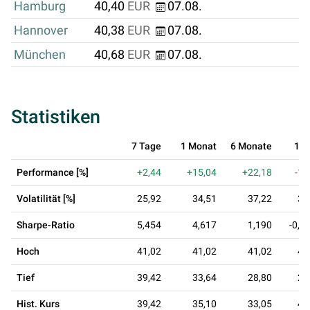
Hamburg
40,40
EUR
07.08.
Hannover
40,38
EUR
07.08.
München
40,68
EUR
07.08.
Statistiken
7 Tage
1 Monat
6 Monate
1 J
Performance [%]
+2,44
+15,04
+22,18
-14
Volatilität [%]
25,92
34,51
37,22
34
Sharpe-Ratio
5,454
4,617
1,190
-0,3
Hoch
41,02
41,02
41,02
47
Tief
39,42
33,64
28,80
28
Hist. Kurs
39,42
35,10
33,05
47