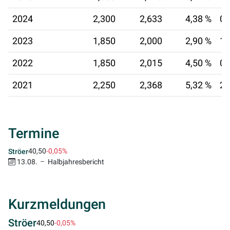
2024
2,300
2,633
4,38 %
05
2023
1,850
2,000
2,90 %
12
2022
1,850
2,015
4,50 %
06
2021
2,250
2,368
5,32 %
23
Termine
40,50
-0,05%
Ströer
13.08.
Halbjahresbericht
Kurzmeldungen
Ströer
40,50
-0,05%