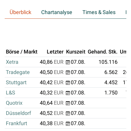
Überblick
Chartanalyse
Times & Sales
Hi
Börse / Markt
Letzter
Kurszeit
Gehand. Stk.
Ums
Xetra
40,86
EUR
07.08.
105.116
4
Tradegate
40,50
EUR
07.08.
6.562
265
Stuttgart
40,42
EUR
07.08.
4.452
179
L&S
40,32
EUR
07.08.
1.750
70
Quotrix
40,64
EUR
07.08.
Düsseldorf
40,52
EUR
07.08.
Frankfurt
40,38
EUR
07.08.