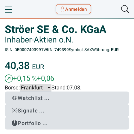
Anmelden
Toggle navigation
Goyax Logo
Ströer SE & Co. KGaA
Inhaber-Aktien o.N.
ISIN:
DE0007493991
WKN:
749399
Symbol: SAX
Währung:
EUR
40,38
EUR
+0,15
+0,06
%
Börse:
Stand:
07.08.
Watchlist ...
Signale ...
Portfolio ...