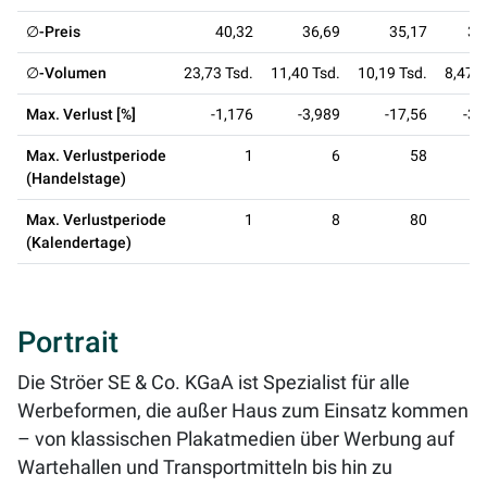
∅-Preis
40,32
36,69
35,17
36
∅-Volumen
23,73 Tsd.
11,40 Tsd.
10,19 Tsd.
8,47 T
Max. Verlust [%]
-1,176
-3,989
-17,56
-36
Max. Verlustperiode
1
6
58
(Handelstage)
Max. Verlustperiode
1
8
80
(Kalendertage)
Portrait
Die Ströer SE & Co. KGaA ist Spezialist für alle
Werbeformen, die außer Haus zum Einsatz kommen
– von klassischen Plakatmedien über Werbung auf
Wartehallen und Transportmitteln bis hin zu