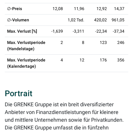
∅-Preis
12,08
11,96
12,92
14,37
∅-Volumen
1,02 Tsd.
420,02
961,05
1,
Max. Verlust [%]
-1,639
-3,311
-22,34
-37,34
Max. Verlustperiode
2
8
123
246
(Handelstage)
Max. Verlustperiode
4
12
176
356
(Kalendertage)
Portrait
Die GRENKE Gruppe ist ein breit diversifizierter
Anbieter von Finanzdienstleistungen für kleinere
und mittlere Unternehmen sowie für Privatkunden.
Die GRENKE Gruppe umfasst die in fünfzehn