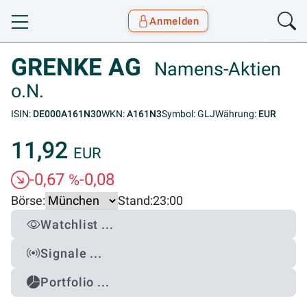
Anmelden
Toggle navigation
Goyax Logo
GRENKE AG
Namens-Aktien
o.N.
ISIN:
DE000A161N30
WKN:
A161N3
Symbol: GLJ
Währung:
EUR
11,92
EUR
-0,67
-0,08
%
Börse:
Stand:
23:00
Watchlist ...
Signale ...
Portfolio ...