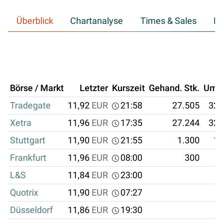
Überblick
Chartanalyse
Times & Sales
Hi
Börse / Markt
Letzter
Kurszeit
Gehand. Stk.
Ums
Tradegate
11,92
EUR
21:58
27.505
327
Xetra
11,96
EUR
17:35
27.244
325
Stuttgart
11,90
EUR
21:55
1.300
15
Frankfurt
11,96
EUR
08:00
300
3
L&S
11,84
EUR
23:00
Quotrix
11,90
EUR
07:27
Düsseldorf
11,86
EUR
19:30