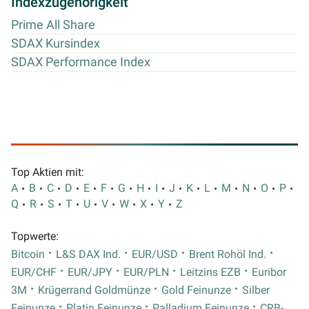
Indexzugehörigkeit
Prime All Share
SDAX Kursindex
SDAX Performance Index
Top Aktien mit:
A
B
C
D
E
F
G
H
I
J
K
L
M
N
O
P
Q
R
S
T
U
V
W
X
Y
Z
Topwerte:
Bitcoin
L&S DAX Ind.
EUR/USD
Brent Rohöl Ind.
EUR/CHF
EUR/JPY
EUR/PLN
Leitzins EZB
Euribor
3M
Krügerrand Goldmünze
Gold Feinunze
Silber
Feinunze
Platin Feinunze
Palladium Feinunze
CRB-