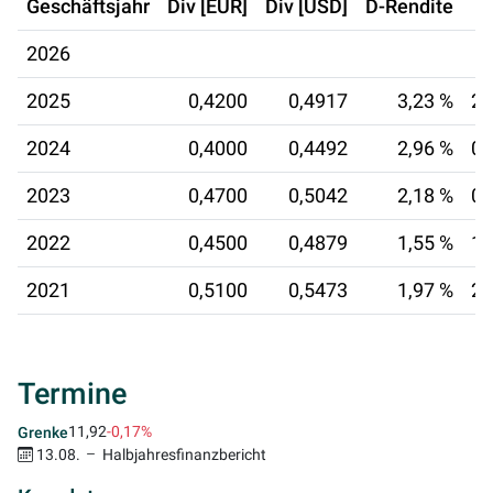
Geschäftsjahr
Div [EUR]
Div [USD]
D-Rendite
2026
2025
0,4200
0,4917
3,23 %
27
2024
0,4000
0,4492
2,96 %
08
2023
0,4700
0,5042
2,18 %
02
2022
0,4500
0,4879
1,55 %
17
2021
0,5100
0,5473
1,97 %
26
Termine
11,92
-0,17%
Grenke
13.08.
Halbjahresfinanzbericht