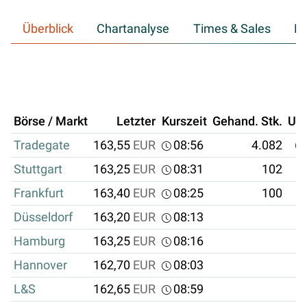
Überblick
Chartanalyse
Times & Sales
Hi
Börse / Markt
Letzter
Kurszeit
Gehand. Stk.
Um
Tradegate
163,55
EUR
08:56
4.082
66
Stuttgart
163,25
EUR
08:31
102
Frankfurt
163,40
EUR
08:25
100
Düsseldorf
163,20
EUR
08:13
Hamburg
163,25
EUR
08:16
Hannover
162,70
EUR
08:03
L&S
162,65
EUR
08:59