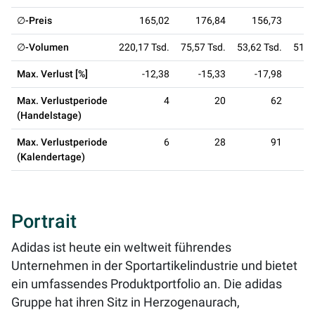
∅-Preis
165,02
176,84
156,73
1
∅-Volumen
220,17 Tsd.
75,57 Tsd.
53,62 Tsd.
51,4
Max. Verlust [%]
-12,38
-15,33
-17,98
Max. Verlustperiode
4
20
62
(Handelstage)
Max. Verlustperiode
6
28
91
(Kalendertage)
Portrait
Adidas ist heute ein weltweit führendes
Unternehmen in der Sportartikelindustrie und bietet
ein umfassendes Produktportfolio an. Die adidas
Gruppe hat ihren Sitz in Herzogenaurach,