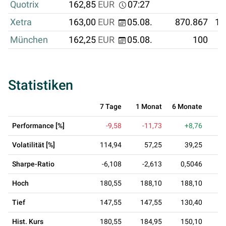
Quotrix
162,85
EUR
07:27
Xetra
163,00
EUR
05.08.
870.867
14
München
162,25
EUR
05.08.
100
Statistiken
7 Tage
1 Monat
6 Monate
1
Performance [%]
-9,58
-11,73
+8,76
Volatilität [%]
114,94
57,25
39,25
Sharpe-Ratio
-6,108
-2,613
0,5046
0
Hoch
180,55
188,10
188,10
1
Tief
147,55
147,55
130,40
1
Hist. Kurs
180,55
184,95
150,10
1