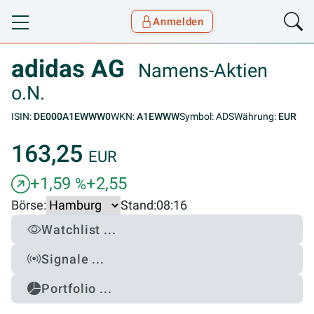
Anmelden
Toggle navigation
Goyax Logo
adidas AG
Namens-Aktien
o.N.
ISIN:
DE000A1EWWW0
WKN:
A1EWWW
Symbol: ADS
Währung:
EUR
163,25
EUR
+1,59
+2,55
%
Börse:
Stand:
08:16
Watchlist ...
Signale ...
Portfolio ...