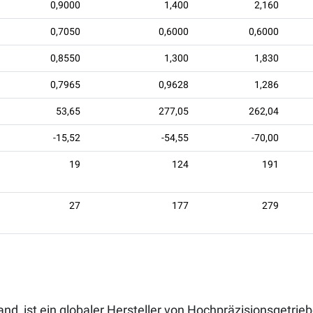
0,9000
1,400
2,160
0,7050
0,6000
0,6000
0,8550
1,300
1,830
0,7965
0,9628
1,286
53,65
277,05
262,04
-15,52
-54,55
-70,00
19
124
191
27
177
279
nd, ist ein globaler Hersteller von Hochpräzisionsgetri