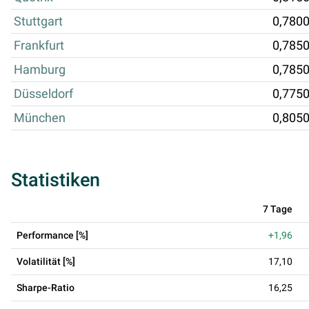
Stuttgart
0,780
Frankfurt
0,785
Hamburg
0,785
Düsseldorf
0,775
München
0,805
Statistiken
7 Tage
Performance [%]
+1,96
Volatilität [%]
17,10
Sharpe-Ratio
16,25