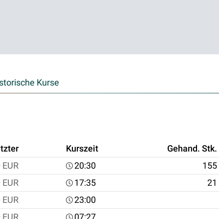
storische Kurse
tzter
Kurszeit
Gehand. Stk.
0
EUR
20:30
155
0
EUR
17:35
21
0
EUR
23:00
0
EUR
07:27