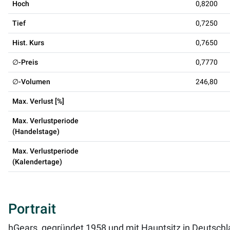
Hoch
0,8200
Tief
0,7250
Hist. Kurs
0,7650
∅-Preis
0,7770
∅-Volumen
246,80
Max. Verlust [%]
Max. Verlustperiode
(Handelstage)
Max. Verlustperiode
(Kalendertage)
Portrait
hGears, gegründet 1958 und mit Hauptsitz in Deutschla