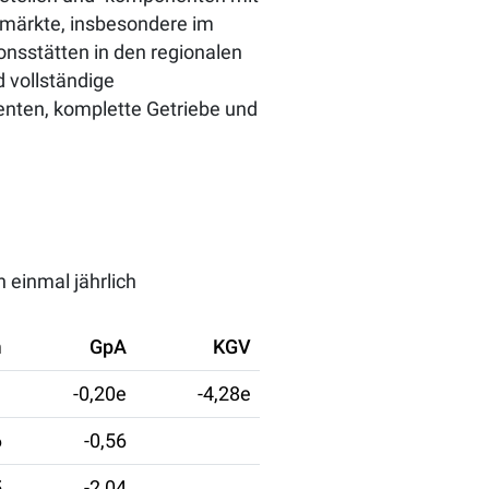
dmärkte, insbesondere im
onsstätten in den regionalen
d vollständige
nten, komplette Getriebe und
 einmal jährlich
m
GpA
KGV
-0,20e
-4,28e
6
-0,56
5
-2,04