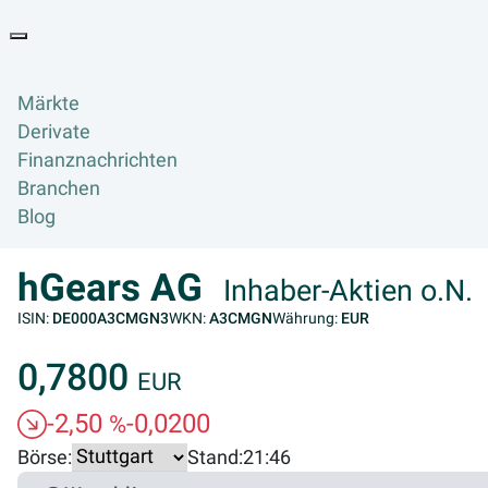
Goyax Logo
Toggle navigation
Märkte
Derivate
Finanznachrichten
Branchen
Blog
hGears AG
Inhaber-Aktien o.N.
ISIN:
DE000A3CMGN3
WKN:
A3CMGN
Währung:
EUR
0,7800
EUR
-2,50
-0,0200
%
Börse:
Stand:
21:46