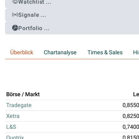
Watchlist ...
Signale ...
Portfolio ...
Überblick
Chartanalyse
Times & Sales
Hi
Börse / Markt
Le
Tradegate
0,855
Xetra
0,825
L&S
0,740
Quotrix
0,815