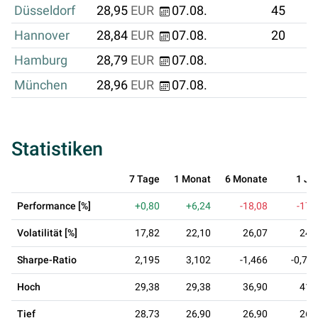
Düsseldorf
28,95
EUR
07.08.
45
Hannover
28,84
EUR
07.08.
20
Hamburg
28,79
EUR
07.08.
München
28,96
EUR
07.08.
Statistiken
7 Tage
1 Monat
6 Monate
1 Ja
Performance [%]
+0,80
+6,24
-18,08
-17,
Volatilität [%]
17,82
22,10
26,07
24,
Sharpe-Ratio
2,195
3,102
-1,466
-0,73
Hoch
29,38
29,38
36,90
41,
Tief
28,73
26,90
26,90
26,