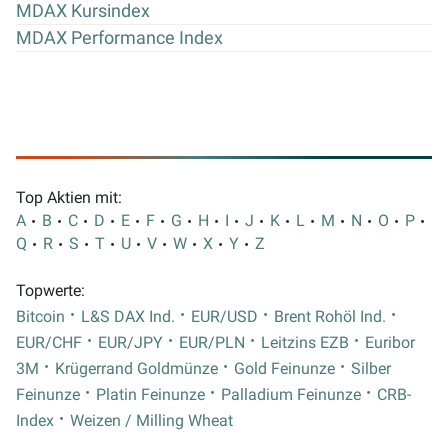
MDAX Kursindex
MDAX Performance Index
Top Aktien mit:
A
B
C
D
E
F
G
H
I
J
K
L
M
N
O
P
Q
R
S
T
U
V
W
X
Y
Z
Topwerte:
Bitcoin
L&S DAX Ind.
EUR/USD
Brent Rohöl Ind.
EUR/CHF
EUR/JPY
EUR/PLN
Leitzins EZB
Euribor
3M
Krügerrand Goldmünze
Gold Feinunze
Silber
Feinunze
Platin Feinunze
Palladium Feinunze
CRB-
Index
Weizen / Milling Wheat