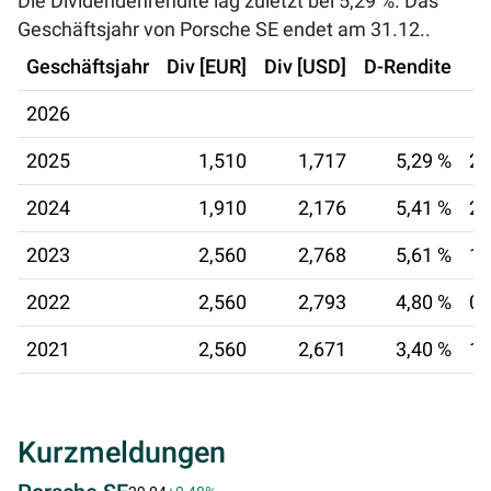
Die Dividendenrendite lag zuletzt bei
5,29 %
. Das
Geschäftsjahr von Porsche SE endet am 31.12..
Geschäftsjahr
Div [EUR]
Div [USD]
D-Rendite
2026
2025
1,510
1,717
5,29 %
26
2024
1,910
2,176
5,41 %
26
2023
2,560
2,768
5,61 %
12
2022
2,560
2,793
4,80 %
03
2021
2,560
2,671
3,40 %
16
Kurzmeldungen