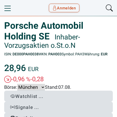
Anmelden
Toggle navigation
Goyax Logo
Porsche Automobil
Holding SE
Inhaber-
Vorzugsaktien o.St.o.N
ISIN:
DE000PAH0038
WKN:
PAH003
Symbol: PAH3
Währung:
EUR
28,96
EUR
-0,96
-0,28
%
Börse:
Stand:
07.08.
Watchlist ...
Signale ...