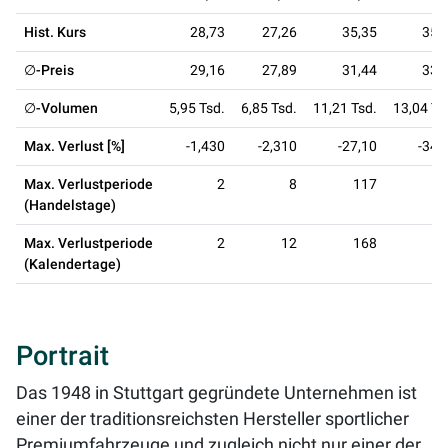
Hist. Kurs
28,73
27,26
35,35
35,
∅-Preis
29,16
27,89
31,44
33,
∅-Volumen
5,95 Tsd.
6,85 Tsd.
11,21 Tsd.
13,04 Ts
Max. Verlust [%]
-1,430
-2,310
-27,10
-34,
Max. Verlustperiode
2
8
117
1
(Handelstage)
Max. Verlustperiode
2
12
168
2
(Kalendertage)
Portrait
Das 1948 in Stuttgart gegründete Unternehmen ist
einer der traditionsreichsten Hersteller sportlicher
Premiumfahrzeuge und zugleich nicht nur einer der