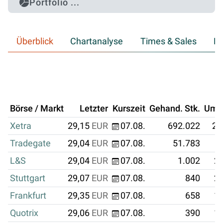
Portfolio ...
Überblick
Chartanalyse
Times & Sales
Hi
Börse / Markt
Letzter
Kurszeit
Gehand. Stk.
Ums
Xetra
29,15
EUR
07.08.
692.022
20
Tradegate
29,04
EUR
07.08.
51.783
1
L&S
29,04
EUR
07.08.
1.002
29
Stuttgart
29,07
EUR
07.08.
840
24
Frankfurt
29,35
EUR
07.08.
658
19
Quotrix
29,06
EUR
07.08.
390
11