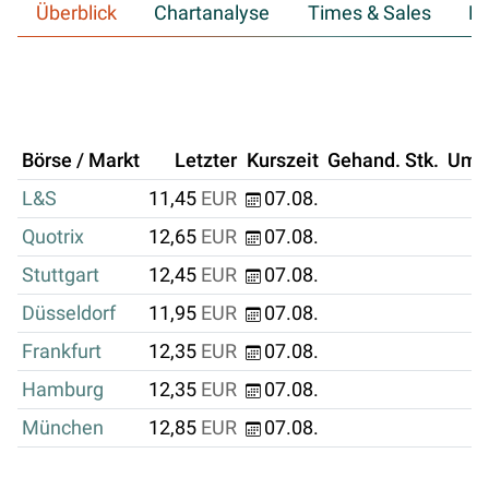
Überblick
Chartanalyse
Times & Sales
Hi
Börse / Markt
Letzter
Kurszeit
Gehand. Stk.
Ums
L&S
11,45
EUR
07.08.
Quotrix
12,65
EUR
07.08.
Stuttgart
12,45
EUR
07.08.
Düsseldorf
11,95
EUR
07.08.
Frankfurt
12,35
EUR
07.08.
Hamburg
12,35
EUR
07.08.
München
12,85
EUR
07.08.