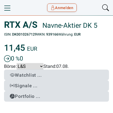
Anmelden
Toggle navigation
Goyax Logo
RTX A/S
Navne-Aktier DK 5
ISIN:
DK0010267129
WKN:
939166
Währung:
EUR
11,45
EUR
0
0
%
Börse:
Stand:
07.08.
Watchlist ...
Signale ...
Portfolio ...