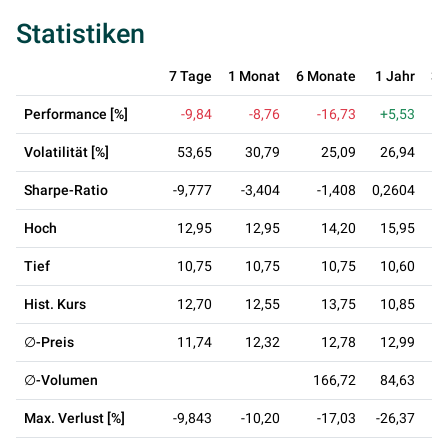
Statistiken
7 Tage
1 Monat
6 Monate
1 Jahr
3 
Performance [%]
-9,84
-8,76
-16,73
+5,53
-
Volatilität [%]
53,65
30,79
25,09
26,94
Sharpe-Ratio
-9,777
-3,404
-1,408
0,2604
0
Hoch
12,95
12,95
14,20
15,95
Tief
10,75
10,75
10,75
10,60
Hist. Kurs
12,70
12,55
13,75
10,85
∅-Preis
11,74
12,32
12,78
12,99
∅-Volumen
166,72
84,63
1
Max. Verlust [%]
-9,843
-10,20
-17,03
-26,37
-