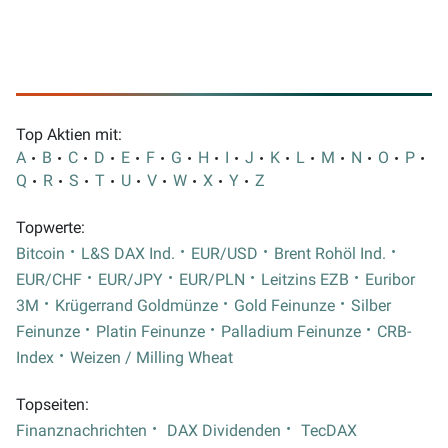
Top Aktien mit:
A
B
C
D
E
F
G
H
I
J
K
L
M
N
O
P
Q
R
S
T
U
V
W
X
Y
Z
Topwerte:
Bitcoin
L&S DAX Ind.
EUR/USD
Brent Rohöl Ind.
EUR/CHF
EUR/JPY
EUR/PLN
Leitzins EZB
Euribor
3M
Krügerrand Goldmünze
Gold Feinunze
Silber
Feinunze
Platin Feinunze
Palladium Feinunze
CRB-
Index
Weizen / Milling Wheat
Topseiten:
Finanznachrichten
DAX Dividenden
TecDAX