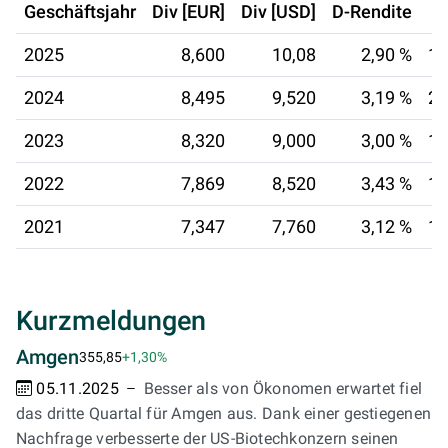
Geschäftsjahr
Div [EUR]
Div [USD]
D-Rendite
2025
8,600
10,08
2,90 %
15
2024
8,495
9,520
3,19 %
21
2023
8,320
9,000
3,00 %
18
2022
7,869
8,520
3,43 %
16
2021
7,347
7,760
3,12 %
16
Kurzmeldungen
Amgen
355,85
+1,30%
05.11.2025
Besser als von Ökonomen erwartet fiel
das dritte Quartal für Amgen aus. Dank einer gestiegenen
Nachfrage verbesserte der US-Biotechkonzern seinen