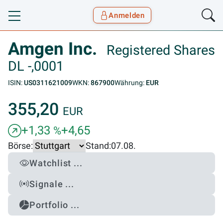
Anmelden
Toggle navigation
Goyax Logo
Amgen Inc.
Registered Shares
DL -,0001
ISIN:
US0311621009
WKN:
867900
Währung:
EUR
355,20
EUR
+1,33
+4,65
%
Börse:
Stand:
07.08.
Watchlist ...
Signale ...
Portfolio ...