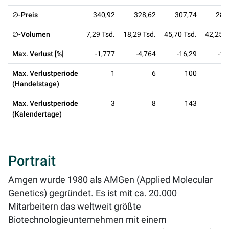
∅-Preis
340,92
328,62
307,74
287
∅-Volumen
7,29 Tsd.
18,29 Tsd.
45,70 Tsd.
42,25 T
Max. Verlust [%]
-1,777
-4,764
-16,29
-16
Max. Verlustperiode
1
6
100
(Handelstage)
Max. Verlustperiode
3
8
143
(Kalendertage)
Portrait
Amgen wurde 1980 als AMGen (Applied Molecular
Genetics) gegründet. Es ist mit ca. 20.000
Mitarbeitern das weltweit größte
Biotechnologieunternehmen mit einem