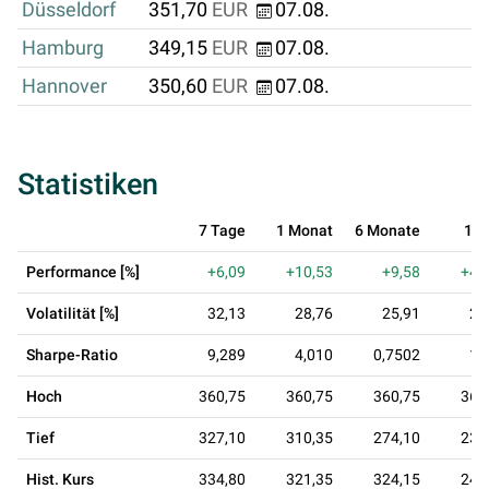
Düsseldorf
351,70
EUR
07.08.
Hamburg
349,15
EUR
07.08.
Hannover
350,60
EUR
07.08.
Statistiken
7 Tage
1 Monat
6 Monate
1 J
Performance [%]
+6,09
+10,53
+9,58
+43
Volatilität [%]
32,13
28,76
25,91
28
Sharpe-Ratio
9,289
4,010
0,7502
1,
Hoch
360,75
360,75
360,75
360
Tief
327,10
310,35
274,10
230
Hist. Kurs
334,80
321,35
324,15
247