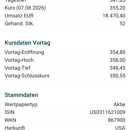
Tagestief
347,85
Kurs (07.08.2026)
355,20
Umsatz EUR
18.470,40
Gehand. Stk.
52
Kursdaten Vortag
Vortag-Eröffnung
354,80
Vortag-Hoch
358,00
Vortag-Tief
348,45
Vortag-Schlusskurs
350,55
Stammdaten
Wertpapiertyp
Aktie
ISIN
US0311621009
WKN
867900
Herkunft
USA