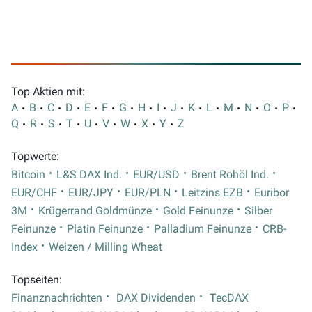
Top Aktien mit:
A
B
C
D
E
F
G
H
I
J
K
L
M
N
O
P
Q
R
S
T
U
V
W
X
Y
Z
Topwerte:
Bitcoin
L&S DAX Ind.
EUR/USD
Brent Rohöl Ind.
EUR/CHF
EUR/JPY
EUR/PLN
Leitzins EZB
Euribor
3M
Krügerrand Goldmünze
Gold Feinunze
Silber
Feinunze
Platin Feinunze
Palladium Feinunze
CRB-
Index
Weizen / Milling Wheat
Topseiten:
Finanznachrichten
DAX Dividenden
TecDAX