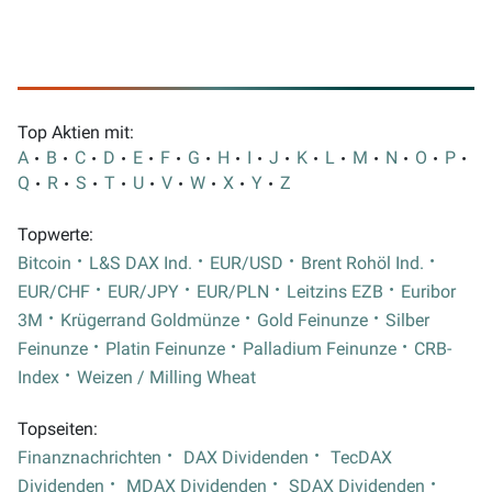
Top Aktien mit:
A
B
C
D
E
F
G
H
I
J
K
L
M
N
O
P
Q
R
S
T
U
V
W
X
Y
Z
Topwerte:
Bitcoin
L&S DAX Ind.
EUR/USD
Brent Rohöl Ind.
EUR/CHF
EUR/JPY
EUR/PLN
Leitzins EZB
Euribor
3M
Krügerrand Goldmünze
Gold Feinunze
Silber
Feinunze
Platin Feinunze
Palladium Feinunze
CRB-
Index
Weizen / Milling Wheat
Topseiten:
Finanznachrichten
DAX Dividenden
TecDAX
Dividenden
MDAX Dividenden
SDAX Dividenden