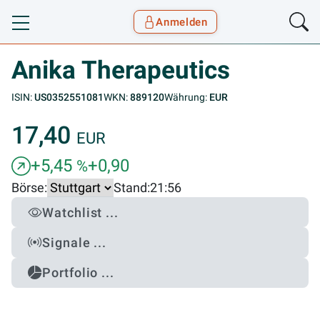
Anmelden
Toggle navigation
Goyax Logo
Anika Therapeutics
ISIN:
US0352551081
WKN:
889120
Währung:
EUR
17,40
EUR
+5,45
+0,90
%
Börse:
Stand:
21:56
Watchlist ...
Signale ...
Portfolio ...