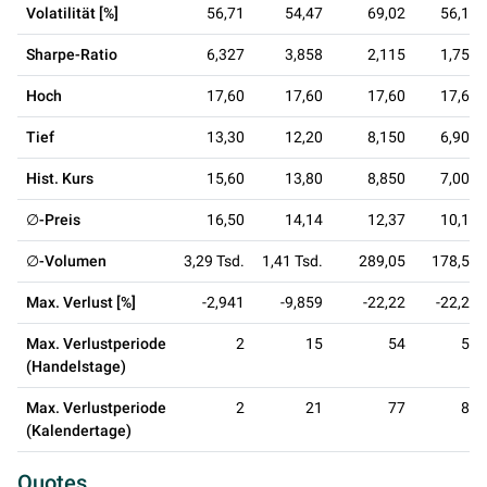
Volatilität [%]
56,71
54,47
69,02
56,12
Sharpe-Ratio
6,327
3,858
2,115
1,754
Hoch
17,60
17,60
17,60
17,60
Tief
13,30
12,20
8,150
6,900
Hist. Kurs
15,60
13,80
8,850
7,000
∅-Preis
16,50
14,14
12,37
10,13
∅-Volumen
3,29 Tsd.
1,41 Tsd.
289,05
178,50
Max. Verlust [%]
-2,941
-9,859
-22,22
-22,22
Max. Verlustperiode
2
15
54
54
(Handelstage)
Max. Verlustperiode
2
21
77
82
(Kalendertage)
Quotes