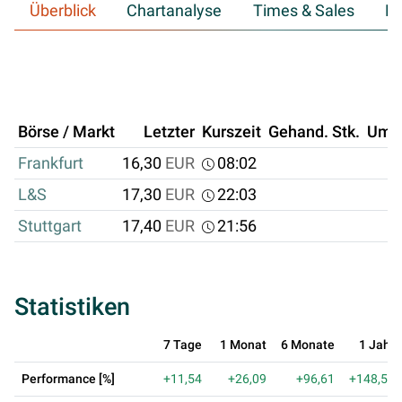
Überblick
Chartanalyse
Times & Sales
Hi
Börse / Markt
Letzter
Kurszeit
Gehand. Stk.
Ums
Frankfurt
16,30
EUR
08:02
L&S
17,30
EUR
22:03
Stuttgart
17,40
EUR
21:56
Statistiken
7 Tage
1 Monat
6 Monate
1 Jahr
Performance [%]
+11,54
+26,09
+96,61
+148,57